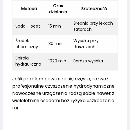
Czas
Metoda
Skuteczność
działania
Średnia przy lekkich
Soda + ocet
15 min
zatorach
Środek
Wysoka przy
30 min
chemiczny
tłuszczach
Spirala
1020 min
Bardzo wysoka
hydrauliczna
Jeśli problem powtarza się często, rozważ
profesjonalne czyszczenie hydrodynamiczne.
Nowoczesne urządzenia radzą sobie nawet z
wieloletnimi osadami bez ryzyka uszkodzenia
rur.