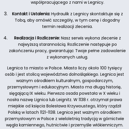
współpracującego z nami w Legnicy.
Kontakt i Ustalenia:
Hydraulik z Legnicy skontaktuje się z
Tobą, aby omówić szczegóły, w tym cenę i dogodny
termin realizacji zlecenia.
Realizacja i Rozliczenie:
Nasz serwis wykona zlecenie z
najwyższą starannością. Rozliczenie następuje po
zakończeniu pracy, gwarantując Twoje pełne zadowolenie
z wykonanych usług.
Legnica to miasto w Polsce. Miasto liczy około 100 tysięcy
osób i jest stolicą województwa dolnośląskiego. Legnica jest
ważnym ośrodkiem kulturalnym, gospodarczym,
przemysłowym i edukacyjnym. Miasto ma długą historię,
sięgającą IX wieku. Pierwsza osada powstała w X wieku i
nosiła nazwę Lignica lub Leignitz. W 1138 r. otrzymał prawa
miejskie od księcia Bolesława Krzywoustego, który rządził
Polską w latach 1121-1138. Legnica jest ważnym ośrodkiem
przemysłowym w Polsce z wieloletnią tradycją w górnictwie
węgla kamiennego, hutnictwie i przemyśle włókienniczym.