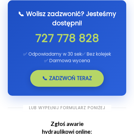
📞 Wolisz zadzwonić? Jesteśmy
dostępni!
727 778 828
✅ Odpowiadamy w 30 sek
✅ Bez kolejek
✅ Darmowa wycena
📞 ZADZWOŃ TERAZ
LUB WYPEŁNIJ FORMULARZ PONIŻEJ
Zgłoś awarie
hydraulikowi online: