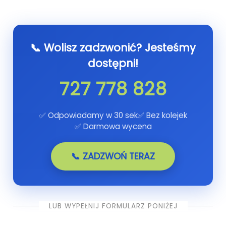
📞 Wolisz zadzwonić? Jesteśmy
dostępni!
727 778 828
✅ Odpowiadamy w 30 sek
✅ Bez kolejek
✅ Darmowa wycena
📞 ZADZWOŃ TERAZ
LUB WYPEŁNIJ FORMULARZ PONIŻEJ