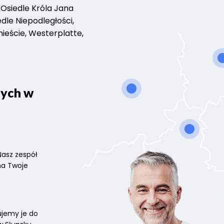
 Osiedle Króla Jana
edle Niepodległości,
mieście, Westerplatte,
nych w
Nasz zespół
na Twoje
ujemy je do