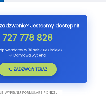
 zadzwonić? Jesteśmy dostępni!
727 778 828
dpowiadamy w 30 sek
✅ Bez kolejek
✅ Darmowa wycena
📞 ZADZWOŃ TERAZ
UB WYPEŁNIJ FORMULARZ PONIŻEJ