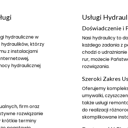
ługi
Usługi Hydraul
Doświadczenie i 
gi hydrauliczne w
Nasi hydraulicy to 
 hydraulików, którzy
każdego zadania z p
u z instalacjami
chodzi o udrażnianie
internetowej,
rur, możecie Państwo
mocy hydraulicznej
rozwiązania.
Szeroki Zakres U
Oferujemy komplekso
umywalki, czyszczeni
także usługi remont
ualnych, firm oraz
do realizacji różno
fektywne rozwiązanie
skomplikowane insta
krótkie terminy
asze pogotowie