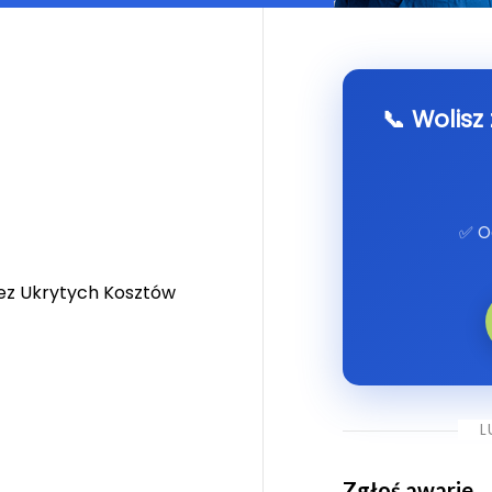
📞 Wolisz
✅ O
ez Ukrytych Kosztów
L
Zgłoś awarie