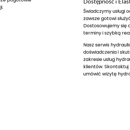
Dostępność i Elas
i.
Świadczymy usługi od
zawsze gotowi służ
Dostosowujemy się d
terminy i szybką rea
Nasz serwis hydrauli
doświadczenia i sk
zakresie usług hydr
klientów. Skontaktu
umówić wizytę hydrau