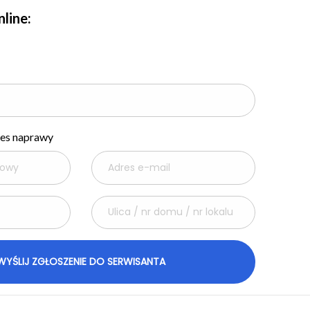
line:
res naprawy