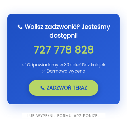
📞 Wolisz zadzwonić? Jesteśmy
dostępni!
727 778 828
✅ Odpowiadamy w 30 sek
✅ Bez kolejek
✅ Darmowa wycena
📞 ZADZWOŃ TERAZ
LUB WYPEŁNIJ FORMULARZ PONIŻEJ