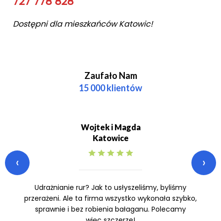
727 778 828
Dostępni dla mieszkańców Katowic!
Zaufało Nam
15 000 klientów
Wojtek i Magda
Katowice
‹
›
Udrażnianie rur? Jak to usłyszeliśmy, byliśmy
przerażeni. Ale ta firma wszystko wykonała szybko,
sprawnie i bez robienia bałaganu. Polecamy
więc szczerze!