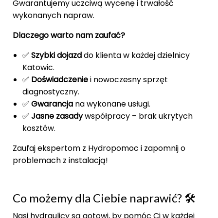
Gwarantujemy uczciwą wycenę i trwałość
wykonanych napraw.
Dlaczego warto nam zaufać?
✅
Szybki dojazd
do klienta w każdej dzielnicy
Katowic.
✅
Doświadczenie
i nowoczesny sprzęt
diagnostyczny.
✅
Gwarancja
na wykonane usługi.
✅
Jasne zasady
współpracy – brak ukrytych
kosztów.
Zaufaj ekspertom z Hydropomoc i zapomnij o
problemach z instalacją!
Co możemy dla Ciebie naprawić? 🛠️
Nasi hydraulicy są gotowi, by pomóc Ci w każdej