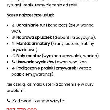
sytuacji. Realizujemy zlecenia od ręki!
Nasze najczęstsze usługi:
💧
Udrażnianie rur
i kanalizacji (zlew, wanna,
WC).
🚽
Naprawa spłuczek
(Geberit i tradycyjne).
🚿
Montaż armatury
(krany, baterie, kabiny
prysznicowe).
🛁
Biały montaż
(wymiana umywalek, wanien).
🔧
Usuwanie wycieków
i awarii wod-kan.
🔥
Podłączanie pralek i zmywarek
(wraz z
podbiciem gwarancji).
Nie czekaj, aż mała usterka zamieni się w duży
problem!
📞 Zadzwoń i zamów wizytę: