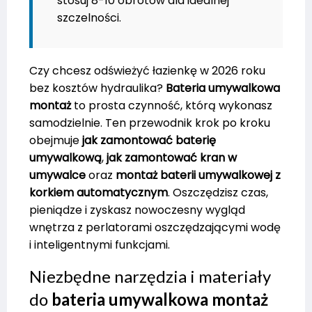
stosuj 8-10 obrotów dla idealnej
szczelności.
Czy chcesz odświeżyć łazienkę w 2026 roku
bez kosztów hydraulika?
Bateria umywalkowa
montaż
to prosta czynność, którą wykonasz
samodzielnie. Ten przewodnik krok po kroku
obejmuje
jak zamontować baterię
umywalkową
,
jak zamontować kran w
umywalce
oraz
montaż baterii umywalkowej z
korkiem automatycznym
. Oszczędzisz czas,
pieniądze i zyskasz nowoczesny wygląd
wnętrza z perlatorami oszczędzającymi wodę
i inteligentnymi funkcjami.
Niezbędne narzędzia i materiały
do
bateria umywalkowa montaż