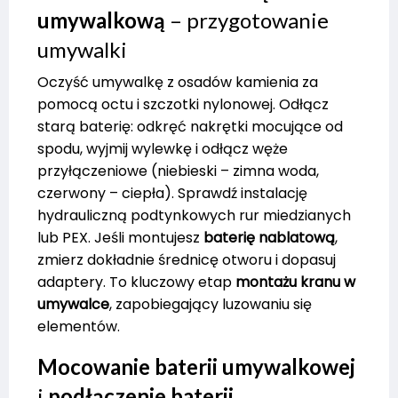
umywalkową
– przygotowanie
umywalki
Oczyść umywalkę z osadów kamienia za
pomocą octu i szczotki nylonowej. Odłącz
starą baterię: odkręć nakrętki mocujące od
spodu, wyjmij wylewkę i odłącz węże
przyłączeniowe (niebieski – zimna woda,
czerwony – ciepła). Sprawdź instalację
hydrauliczną podtynkowych rur miedzianych
lub PEX. Jeśli montujesz
baterię nablatową
,
zmierz dokładnie średnicę otworu i dopasuj
adaptery. To kluczowy etap
montażu kranu w
umywalce
, zapobiegający luzowaniu się
elementów.
Mocowanie baterii umywalkowej
i
podłączenie baterii