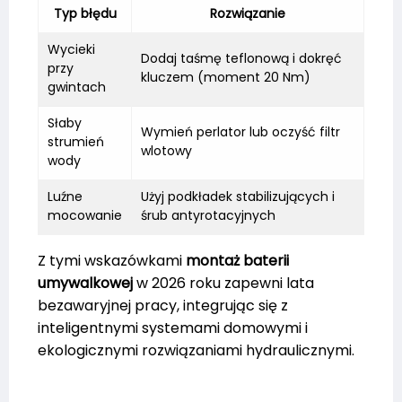
Typ błędu
Rozwiązanie
Wycieki
Dodaj taśmę teflonową i dokręć
przy
kluczem (moment 20 Nm)
gwintach
Słaby
Wymień perlator lub oczyść filtr
strumień
wlotowy
wody
Luźne
Użyj podkładek stabilizujących i
mocowanie
śrub antyrotacyjnych
Z tymi wskazówkami
montaż baterii
umywalkowej
w 2026 roku zapewni lata
bezawaryjnej pracy, integrując się z
inteligentnymi systemami domowymi i
ekologicznymi rozwiązaniami hydraulicznymi.