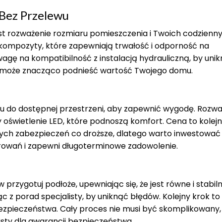
 Bez Przelewu
t rozważenie rozmiaru pomieszczenia i Twoich codzienn
b kompozyty, które zapewniają trwałość i odporność na
wagę na kompatibilność z instalacją hydrauliczną, by uni
ra może znacząco podnieść wartość Twojego domu.
 do dostępnej przestrzeni, aby zapewnić wygodę. Rozwa
oświetlenie LED, które podnoszą komfort. Cena to kolejn
ch zabezpieczeń co droższe, dlatego warto inwestować
owań i zapewni długoterminowe zadowolenie.
rzygotuj podłoże, upewniając się, że jest równe i stabiln
c z porad specjalisty, by uniknąć błędów. Kolejny krok to
pieczeństwa. Cały proces nie musi być skomplikowany,
isty dla gwarancji bezpieczeństwa.