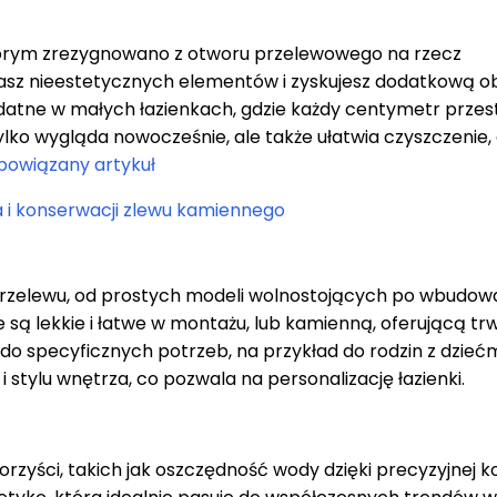
tórym zrezygnowano z otworu przelewowego na rzecz
asz nieestetycznych elementów i zyskujesz dodatkową o
ydatne w małych łazienkach, gdzie każdy centymetr przest
tylko wygląda nowocześnie, ale także ułatwia czyszczenie, 
powiązany artykuł
 i konserwacji zlewu kamiennego
przelewu, od prostych modeli wolnostojących po wbudo
są lekkie i łatwe w montażu, lub kamienną, oferującą trw
do specyficznych potrzeb, na przykład do rodzin z dziećm
stylu wnętrza, co pozwala na personalizację łazienki.
rzyści, takich jak oszczędność wody dzięki precyzyjnej ko