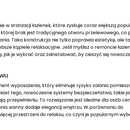
 w aranżacji łazienek, które zyskuje coraz większą popu
 której brak jest tradycyjnego otworu przelewowego, co
nia. Taka konstrukcja nie tylko poprawia estetykę, ale t
sze kąpiele relaksacyjne. Jeśli myślisz o remoncie łazien
ę, jak je wybrać oraz zainstalować, by cieszyć się nowoc
ewu
nt wyposażenia, który eliminuje ryzyko zalania pomiesz
st tego, nowoczesne systemy bezpieczeństwa, takie jak 
ą przepełnieniu. To rozwiązanie jest idealne dla osób ce
hnia wanny dodaje elegancji wnętrzu. W porównaniu do
więcej przestrzeni do relaksu, co czyni je popularnym w