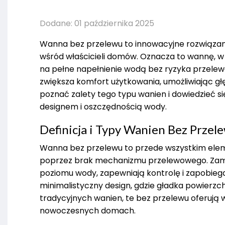
Dodane: 01 października 2025
Wanna bez przelewu to innowacyjne rozwiązanie
wśród właścicieli domów. Oznacza to wannę, w
na pełne napełnienie wodą bez ryzyka przelewa
zwiększa komfort użytkowania, umożliwiając głęb
poznać zalety tego typu wanien i dowiedzieć si
designem i oszczędnością wody.
Definicja i Typy Wanien Bez Przel
Wanna bez przelewu to przede wszystkim eleme
poprzez brak mechanizmu przelewowego. Zamia
poziomu wody, zapewniają kontrolę i zapobiegaj
minimalistyczny design, gdzie gładka powierzc
tradycyjnych wanien, te bez przelewu oferują 
nowoczesnych domach.