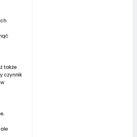
ych
knąć
ż także
y czynnik
 w
e.
 ale