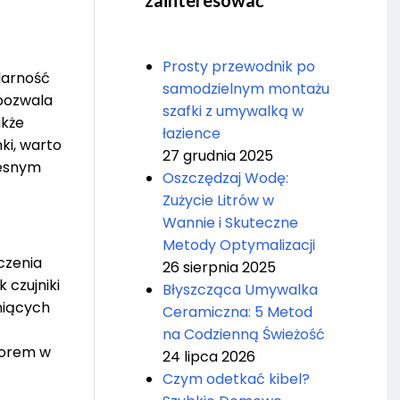
zainteresować
Prosty przewodnik po
larność
samodzielnym montażu
 pozwala
szafki z umywalką w
akże
łazience
ki, warto
27 grudnia 2025
zesnym
Oszczędzaj Wodę:
Zużycie Litrów w
Wannie i Skuteczne
Metody Optymalizacji
czenia
26 sierpnia 2025
czujniki
Błyszcząca Umywalka
niących
Ceramiczna: 5 Metod
na Codzienną Świeżość
yborem w
24 lipca 2026
Czym odetkać kibel?