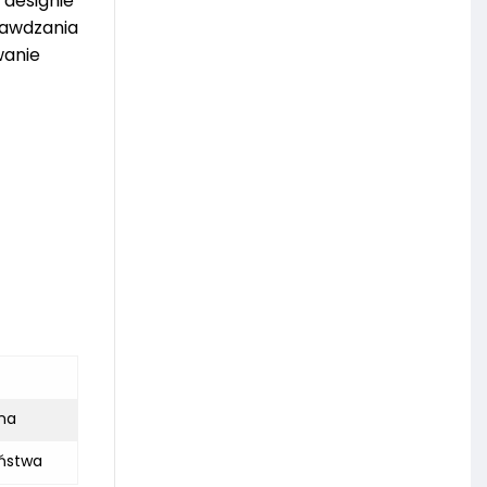
 designie
rawdzania
wanie
zna
ństwa