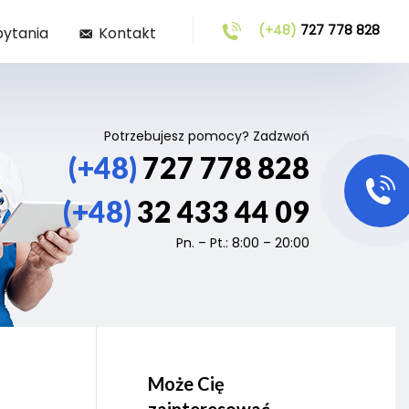
(+48)
727 778 828
pytania
Kontakt
Potrzebujesz pomocy? Zadzwoń
(+48)
727 778 828
(+48)
32 433 44 09
Pn. – Pt.: 8:00 – 20:00
Może Cię