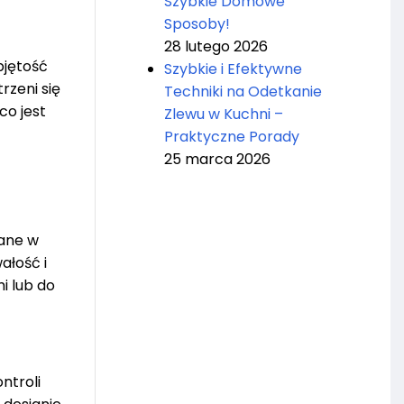
Szybkie Domowe
Sposoby!
28 lutego 2026
bjętość
Szybkie i Efektywne
rzeni się
Techniki na Odetkanie
co jest
Zlewu w Kuchni –
Praktyczne Porady
25 marca 2026
wane w
ałość i
i lub do
ntroli