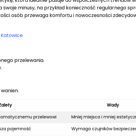
tetykę, która idealnie pasuje do współczesnych trendów w
ma swoje minusy, na przykład konieczność regularnego sp
zości osób przewaga komfortu i nowoczesności zdecydo
 Katowice
nego przelewania.
.
 wanien.
Zalety
Wady
utomatycznemu przelewowi
Mniej miejsca i mniej estetyc
ksza pojemność
Wymaga czujników bezpiecze