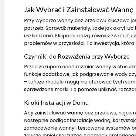
Jak Wybrać i Zainstalować Wannę
Przy wyborze wanny bez przelewu kluczowe jes
potrzeb. Sprawdź materiały, takie jak akryl lu
uszkodzenia. Eksperci radzą również zwrócić u
problemów w przyszłości. To inwestycja, któ
Czynniki do Rozważenia przy Wyborze
Przed zakupem oceń rozmiar wanny w stosunku
funkcje dodatkowe, jak podgrzewanie wody czy 
– tańsze modele mogą nie oferować tych samy
sprawdzone marki. To pomoże uniknąć rozczar
Kroki Instalacji w Domu
Aby zainstalować wannę bez przelewu, najpierw p
Następnie podłącz instalację wodną, korzystają
zamocowanie wanny i testowanie systemów bez
zawsze lepiej skorzystać z pomocy profesjonal