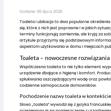
Dodane: 06 lipca 2026
Toaleta i ubikacja to dwa popularne określeni
się, które z nich jest poprawne i w jakich syt
terminy funkcjonują zamiennie, ale kryją za so
artykule przyjrzymy się podstawowym informa
aspektom użytkowania w domu i miejscach pub
Toaleta – nowoczesne rozwiązania
Współczesna toaleta to nie tylko element wypo
urządzenie dbające o higienę i komfort. Produ
spłukiwania oszczędzającymi wodę oraz powło
codzienne samopoczucie domowników.
Pochodzenie nazwy toaleta w kontekście
Słowo „toaleta” wywodzi się z języka francuskie
przeniesiono je na pomieszczenie z urządzenie