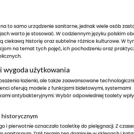
a na to samo urządzenie sanitarne, jednak wiele osób zas
uacjach warto je stosować. W codziennym języku polskim ob
bą ciekawą historię oraz subtelne różnice kulturowe. W t
cjom na temat tych pojęć, ich pochodzeniu oraz prakty
licznych.
 i wygoda użytkowania
sażenia łazienki, ale także zaawansowane technologiczn
cenci oferują modele z funkcjami bidetowymi, systemami
kami antybakteryjnymi. Wybór odpowiedniej toalety wpł
 historycznym
go i pierwotnie oznaczało toaletkę do pielęgnacji. Z czas
m sanitarnym. Dziś termin ten dominuje w sklepach i kat