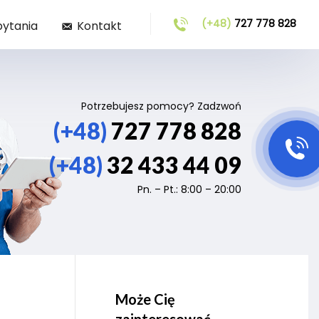
(+48)
727 778 828
pytania
Kontakt
Potrzebujesz pomocy? Zadzwoń
(+48)
727 778 828
(+48)
32 433 44 09
Pn. – Pt.: 8:00 – 20:00
Może Cię