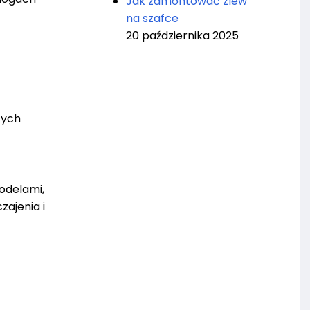
Jak zamontować zlew
na szafce
20 października 2025
zych
modelami,
ajenia i