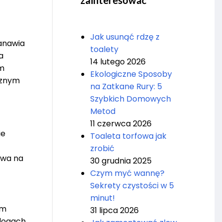
zainteresować
Jak usunąć rdzę z
tanawia
toalety
a
14 lutego 2026
ym
Ekologiczne Sposoby
cznym
na Zatkane Rury: 5
Szybkich Domowych
Metod
11 czerwca 2026
ie
Toaleta torfowa jak
zrobić
ywa na
30 grudnia 2025
Czym myć wannę?
Sekrety czystości w 5
minut!
em
31 lipca 2026
alogach