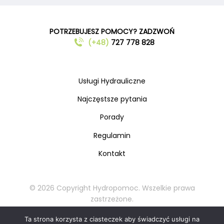
POTRZEBUJESZ POMOCY? ZADZWOŃ
(+48)
727 778 828
Usługi Hydrauliczne
Najczęstsze pytania
Porady
Regulamin
Kontakt
© 2026 Copyright Hydropomoc. Wszelkie prawa
zastrzeżone.
Kopiowanie oraz rozpowszechnianie materiałów
Ta strona korzysta z ciasteczek aby świadczyć usługi na
zabronione.