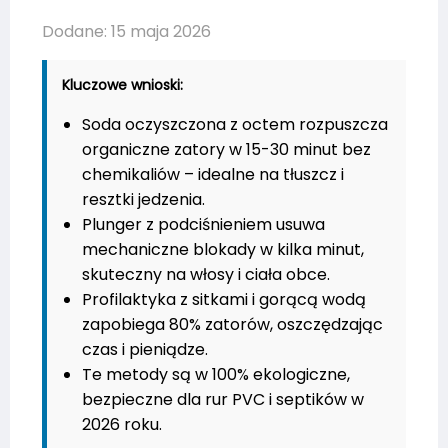
Dodane: 15 maja 2026
Kluczowe wnioski:
Soda oczyszczona z octem rozpuszcza
organiczne zatory w 15-30 minut bez
chemikaliów – idealne na tłuszcz i
resztki jedzenia.
Plunger z podciśnieniem usuwa
mechaniczne blokady w kilka minut,
skuteczny na włosy i ciała obce.
Profilaktyka z sitkami i gorącą wodą
zapobiega 80% zatorów, oszczędzając
czas i pieniądze.
Te metody są w 100% ekologiczne,
bezpieczne dla rur PVC i septików w
2026 roku.