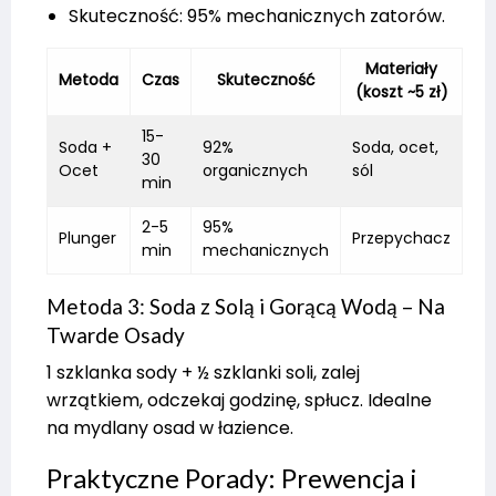
Skuteczność: 95% mechanicznych zatorów.
Materiały
Metoda
Czas
Skuteczność
(koszt ~5 zł)
15-
Soda +
92%
Soda, ocet,
30
Ocet
organicznych
sól
min
2-5
95%
Plunger
Przepychacz
min
mechanicznych
Metoda 3: Soda z Solą i Gorącą Wodą – Na
Twarde Osady
1 szklanka sody + ½ szklanki soli, zalej
wrzątkiem, odczekaj godzinę, spłucz. Idealne
na mydlany osad w łazience.
Praktyczne Porady: Prewencja i