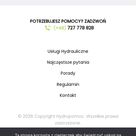
POTRZEBUJESZ POMOCY? ZADZWOŃ
(+48)
727 778 828
Usługi Hydrauliczne
Najczęstsze pytania
Porady
Regulamin
Kontakt
© 2026 Copyright Hydropomoc. Wszelkie prawa
zastrzeżone.
Kopiowanie oraz rozpowszechnianie materiałów
Ta strona korzysta z ciasteczek aby świadczyć usługi na