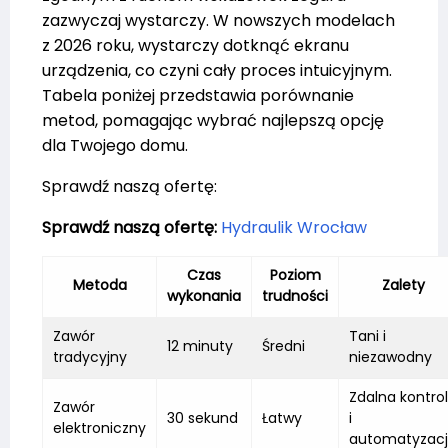
zazwyczaj wystarczy. W nowszych modelach
z 2026 roku, wystarczy dotknąć ekranu
urządzenia, co czyni cały proces intuicyjnym.
Tabela poniżej przedstawia porównanie
metod, pomagając wybrać najlepszą opcję
dla Twojego domu.
Sprawdź naszą ofertę:
Sprawdź naszą ofertę:
Hydraulik Wrocław
Czas
Poziom
Metoda
Zalety
wykonania
trudności
Zawór
Tani i
12 minuty
Średni
tradycyjny
niezawodny
Zdalna kontro
Zawór
30 sekund
Łatwy
i
elektroniczny
automatyzac