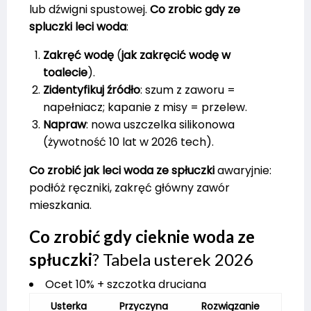
lub dźwigni spustowej.
Co zrobic gdy ze
spluczki leci woda
:
Zakręć wodę
(
jak zakręcić wodę w
toalecie
).
Zidentyfikuj źródło
: szum z zaworu =
napełniacz; kapanie z misy = przelew.
Napraw
: nowa uszczelka silikonowa
(żywotność 10 lat w 2026 tech).
Co zrobić jak leci woda ze spłuczki
awaryjnie:
podłóż ręczniki, zakręć główny zawór
mieszkania.
Co zrobić gdy cieknie woda ze
spłuczki
? Tabela usterek 2026
Ocet 10% + szczotka druciana
Usterka
Przyczyna
Rozwiązanie