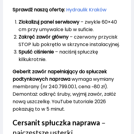
Sprawdź naszą ofertę:
Hydraulik Kraków
Zlokalizuj panel serwisowy
– zwykle 60×40
cm przy umywalce lub w suficie.
Zakręć zawór główny
– czerwony przycisk
STOP lub pokrętło w skrzynce instalacyjnej.
Spuść ciśnienie
– naciśnij spłuczkę
kilkukrotnie.
Geberit zawór napełniający do spłuczek
podtynkowych naprawa
wymaga wymiany
membrany (nr 240.799.00.1, cena ~80 zł).
Demontaż: odkręć śruby, wyjmij zawór, załóż
nową uszczelkę. YouTube tutoriale 2026
pokazują to w 5 minut.
Cersanit spłuczka naprawa
–
najczęstsze usterki