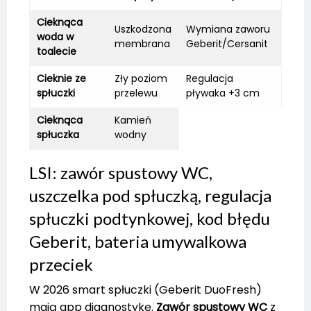
Cieknąca
Uszkodzona
Wymiana zaworu
woda w
membrana
Geberit/Cersanit
toalecie
Cieknie ze
Zły poziom
Regulacja
spłuczki
przelewu
pływaka +3 cm
Cieknąca
Kamień
spłuczka
wodny
LSI: zawór spustowy WC,
uszczelka pod spłuczką, regulacja
spłuczki podtynkowej, kod błędu
Geberit, bateria umywalkowa
przeciek
W 2026 smart spłuczki (Geberit DuoFresh)
mają app diagnostykę.
Zawór spustowy WC
z