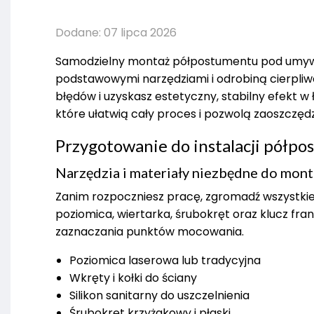
Dodane: 07 lipca 2026
Samodzielny montaż półpostumentu pod umywal
podstawowymi narzędziami i odrobiną cierpliw
błędów i uzyskasz estetyczny, stabilny efekt 
które ułatwią cały proces i pozwolą zaoszczęd
Przygotowanie do instalacji półp
Narzędzia i materiały niezbędne do mon
Zanim rozpoczniesz pracę, zgromadź wszystki
poziomica, wiertarka, śrubokręt oraz klucz fra
zaznaczania punktów mocowania.
Poziomica laserowa lub tradycyjna
Wkręty i kołki do ściany
Silikon sanitarny do uszczelnienia
Śrubokręt krzyżakowy i płaski