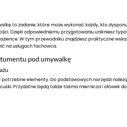
kę to zadanie, które może wykonać każdy, kto dysponu
ości. Dzięki odpowiedniemu przygotowaniu unikniesz typ
w łazience. W tym przewodniku znajdziesz praktyczne wska
zić na usługach fachowca.
ostumentu pod umywalkę
tażu
e potrzebne elementy. Do podstawowych narzędzi należ
ncuski. Przydatne będą także taśma miernicza i ołówek do