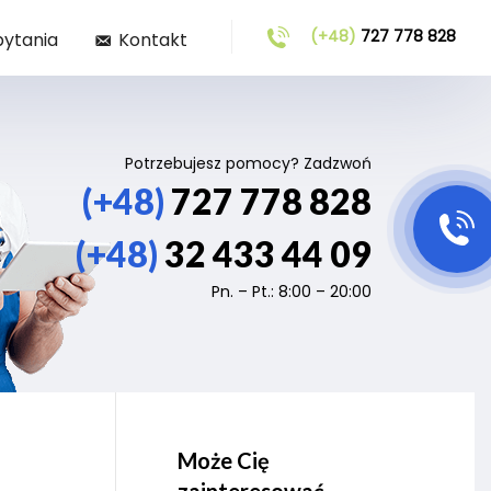
(+48)
727 778 828
pytania
Kontakt
Potrzebujesz pomocy? Zadzwoń
(+48)
727 778 828
(+48)
32 433 44 09
Pn. – Pt.: 8:00 – 20:00
Może Cię