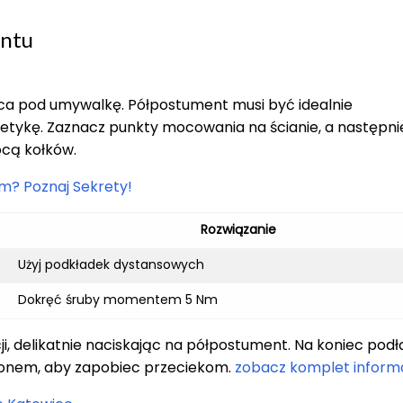
entu
ca pod umywalkę. Półpostument musi być idealnie
etykę. Zaznacz punkty mocowania na ścianie, a następni
ocą kołków.
cm? Poznaj Sekrety!
Rozwiązanie
Użyj podkładek dystansowych
Dokręć śruby momentem 5 Nm
, delikatnie naciskając na półpostument. Na koniec podł
likonem, aby zapobiec przeciekom.
zobacz komplet informa