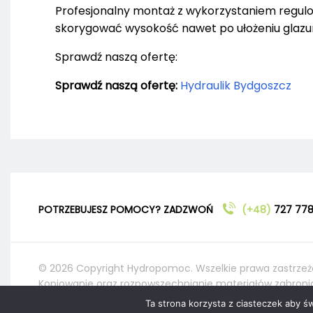
Profesjonalny montaż z wykorzystaniem regul
skorygować wysokość nawet po ułożeniu glazu
Sprawdź naszą ofertę:
Sprawdź naszą ofertę:
Hydraulik Bydgoszcz
POTRZEBUJESZ POMOCY? ZADZWOŃ
(+48)
727 778
© 2026 Copyright Hydropomoc. Wszelkie prawa zastrzeż
Kopiowanie oraz rozpowszechnianie materiałów zabroni
Ta strona korzysta z ciasteczek aby ś