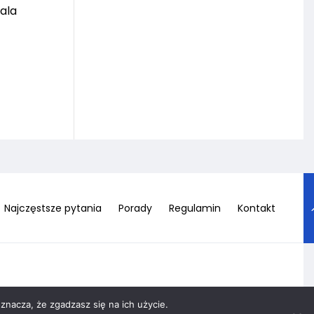
ala
Najczęstsze pytania
Porady
Regulamin
Kontakt
znacza, że zgadzasz się na ich użycie.