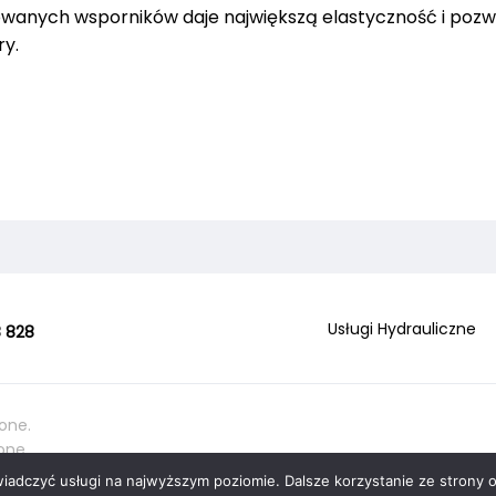
owanych wsporników daje największą elastyczność i pozw
ry.
Usługi Hydrauliczne
 828
one.
one.
wiadczyć usługi na najwyższym poziomie. Dalsze korzystanie ze strony o