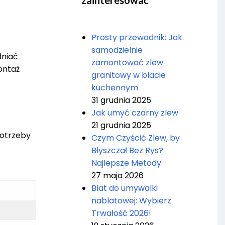
zainteresować
Prosty przewodnik: Jak
samodzielnie
dniać
zamontować zlew
ontaż
granitowy w blacie
kuchennym
31 grudnia 2025
Jak umyć czarny zlew
21 grudnia 2025
potrzeby
Czym Czyścić Zlew, by
Błyszczał Bez Rys?
Najlepsze Metody
27 maja 2026
Blat do umywalki
nablatowej: Wybierz
Trwałość 2026!