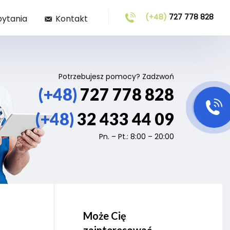
(+48)
727 778 828
pytania
Kontakt
Potrzebujesz pomocy? Zadzwoń
(+48)
727 778 828
(+48)
32 433 44 09
Pn. – Pt.: 8:00 – 20:00
Może Cię