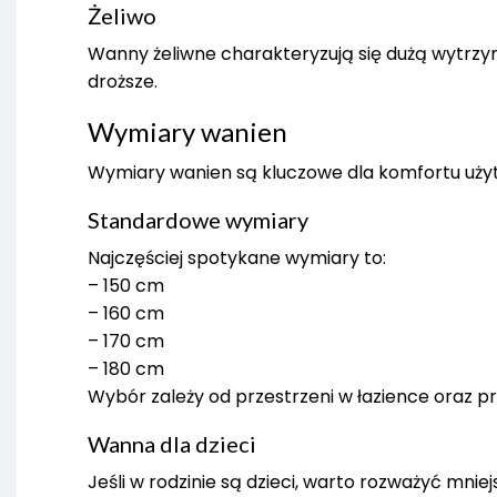
Żeliwo
Wanny żeliwne charakteryzują się dużą wytrzym
droższe.
Wymiary wanien
Wymiary wanien są kluczowe dla komfortu uży
Standardowe wymiary
Najczęściej spotykane wymiary to:
– 150 cm
– 160 cm
– 170 cm
– 180 cm
Wybór zależy od przestrzeni w łazience oraz p
Wanna dla dzieci
Jeśli w rodzinie są dzieci, warto rozważyć mni