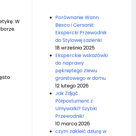
Porównanie Wann
tetykę. W
Besco i Cersanit:
yborze.
Ekspercki Przewodnik
do Stylowej Łazienki
18 września 2025
Eksperckie wskazówki
do naprawy
pękniętego zlewu
ęsto
granitowego w domu
12 lutego 2026
Jak Zdjąć
Półpostument z
Umywalki? Szybki
Przewodnik!
10 marca 2026
czym zakleić dziurę w