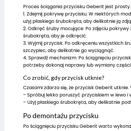
Proces ściągania przycisku Geberit jest prosty.
1. Zdejmij pokrywę przycisku: W niektórych m
użyj płaskiego śrubokręta, aby delikatnie ją zdją
2. Odkręć śruby mocujące: Po zdjęciu pokrywy
śrubokręta, aby je odkręcić.
3. Wyjmij przycisk: Po odkręceniu wszystkich śr
szczypiec, aby delikatnie go wyciągnąć.
4. Sprawdź mechanizm: Po ściągnięciu przycis
potrzeby dokonaj naprawy lub wymiany części
Co zrobić, gdy przycisk utknie?
Czasami zdarza się, że przycisk Geberit utknie. W
– Spróbuj lekko poruszyć przyciskiem w lewo i
– Użyj płaskiego śrubokręta, aby delikatnie po
Po demontażu przycisku
Po ściągnięciu przycisku Geberit warto wykonać