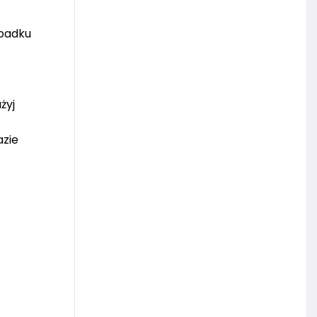
ypadku
żyj
azie