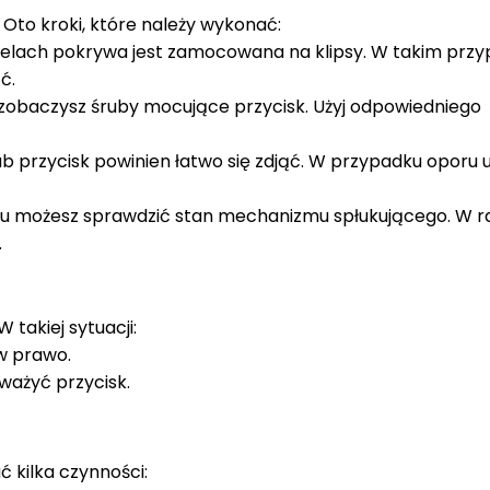
 Oto kroki, które należy wykonać:
odelach pokrywa jest zamocowana na klipsy. W takim prz
ć.
 zobaczysz śruby mocujące przycisk. Użyj odpowiedniego
ub przycisk powinien łatwo się zdjąć. W przypadku oporu u
ku możesz sprawdzić stan mechanizmu spłukującego. W r
.
 takiej sytuacji:
 w prawo.
dważyć przycisk.
 kilka czynności: