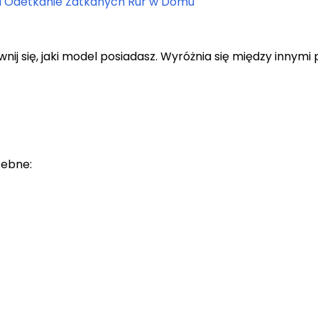
na Odetkanie Zatkanych Rur w Domu
ij się, jaki model posiadasz. Wyróżnia się między innymi p
zebne: