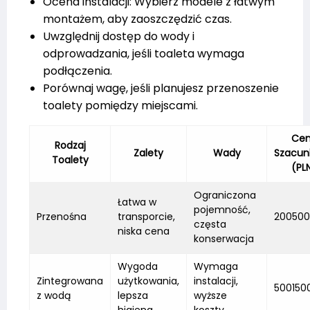
Ocena instalacji: Wybierz modele z łatwym
montażem, aby zaoszczędzić czas.
Uwzględnij dostęp do wody i
odprowadzania, jeśli toaleta wymaga
podłączenia.
Porównaj wagę, jeśli planujesz przenoszenie
toalety pomiędzy miejscami.
Ce
Rodzaj
Zalety
Wady
Szacu
Toalety
(PL
Ograniczona
Łatwa w
pojemność,
Przenośna
transporcie,
200500
częsta
niska cena
konserwacja
Wygoda
Wymaga
Zintegrowana
użytkowania,
instalacji,
500150
z wodą
lepsza
wyższe
higiena
koszty