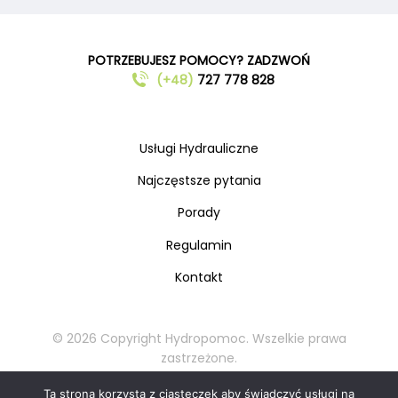
POTRZEBUJESZ POMOCY? ZADZWOŃ
(+48)
727 778 828
Usługi Hydrauliczne
Najczęstsze pytania
Porady
Regulamin
Kontakt
© 2026 Copyright Hydropomoc. Wszelkie prawa
zastrzeżone.
Kopiowanie oraz rozpowszechnianie materiałów
Ta strona korzysta z ciasteczek aby świadczyć usługi na
zabronione.