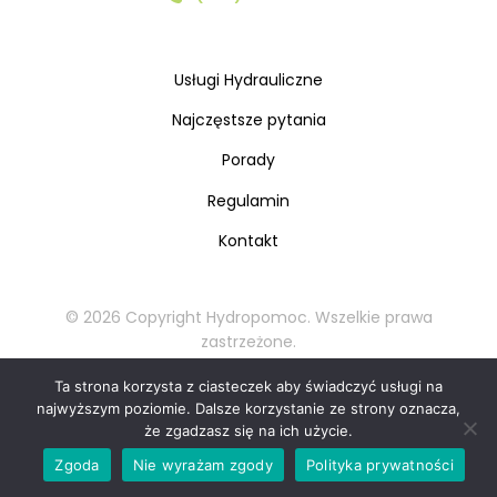
Usługi Hydrauliczne
Najczęstsze pytania
Porady
Regulamin
Kontakt
© 2026 Copyright Hydropomoc. Wszelkie prawa
zastrzeżone.
Kopiowanie oraz rozpowszechnianie materiałów
Ta strona korzysta z ciasteczek aby świadczyć usługi na
zabronione.
najwyższym poziomie. Dalsze korzystanie ze strony oznacza,
że zgadzasz się na ich użycie.
Zadzwoń teraz: 727 778 828
📞
Zgoda
Nie wyrażam zgody
Polityka prywatności
Bezpłatna wycena w 30 sekund!