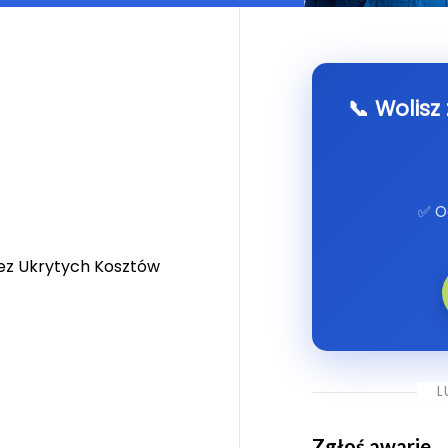
📞 Wolisz
✅ O
ez Ukrytych Kosztów
L
Zgłoś awarie