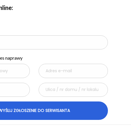
line:
res naprawy