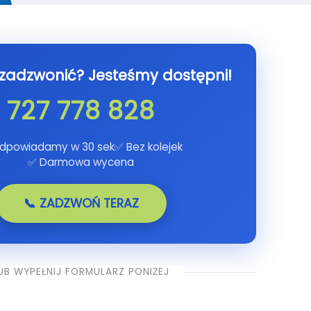
 zadzwonić? Jesteśmy dostępni!
727 778 828
dpowiadamy w 30 sek
✅ Bez kolejek
✅ Darmowa wycena
📞 ZADZWOŃ TERAZ
UB WYPEŁNIJ FORMULARZ PONIŻEJ