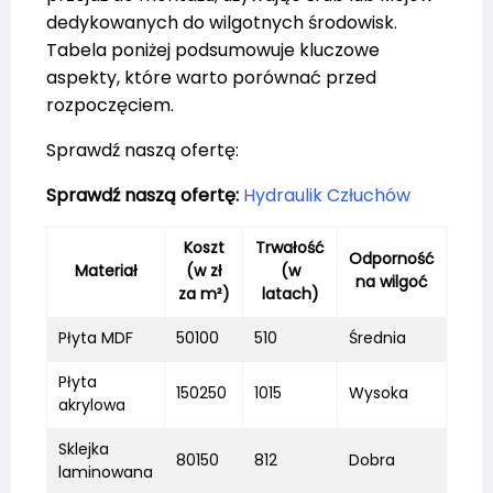
dedykowanych do wilgotnych środowisk.
Tabela poniżej podsumowuje kluczowe
aspekty, które warto porównać przed
rozpoczęciem.
Sprawdź naszą ofertę:
Sprawdź naszą ofertę:
Hydraulik Człuchów
Koszt
Trwałość
Odporność
Materiał
(w zł
(w
na wilgoć
za m²)
latach)
Płyta MDF
50100
510
Średnia
Płyta
150250
1015
Wysoka
akrylowa
Sklejka
80150
812
Dobra
laminowana