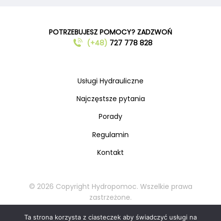
POTRZEBUJESZ POMOCY? ZADZWOŃ
(+48)
727 778 828
Usługi Hydrauliczne
Najczęstsze pytania
Porady
Regulamin
Kontakt
© 2026 Copyright Hydropomoc. Wszelkie prawa
zastrzeżone.
Kopiowanie oraz rozpowszechnianie materiałów
Ta strona korzysta z ciasteczek aby świadczyć usługi na
zabronione.