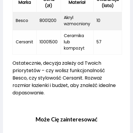
Marka
Materiał
(zł)
(lata)
Akryl
Besco
8001200
10
wzmocniony
Ceramika
Cersanit
10001500
lub
57
kompozyt
Ostatecznie, decyzja zależy od Twoich
priorytetów – czy wolisz funkcjonalność
Besco, czy stylowość Cersanit. Rozważ
rozmiar łazienki i budżet, aby znaleźć idealne
dopasowanie.
Może Cię zainteresować