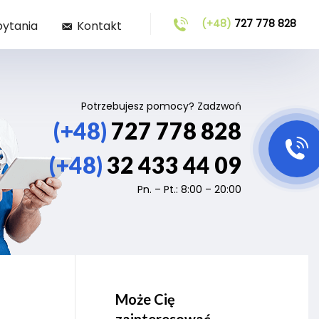
(+48)
727 778 828
pytania
Kontakt
Potrzebujesz pomocy? Zadzwoń
(+48)
727 778 828
(+48)
32 433 44 09
Pn. – Pt.: 8:00 – 20:00
Może Cię