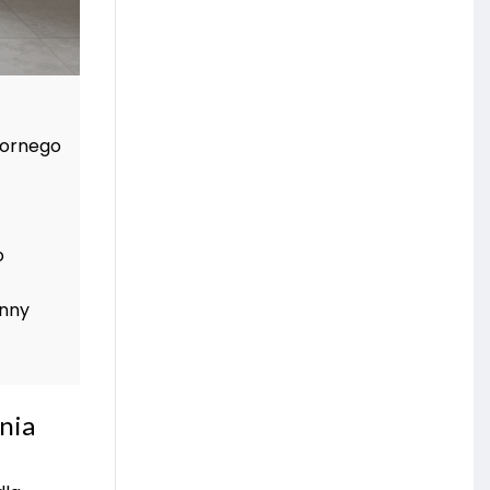
pornego
o
anny
nia