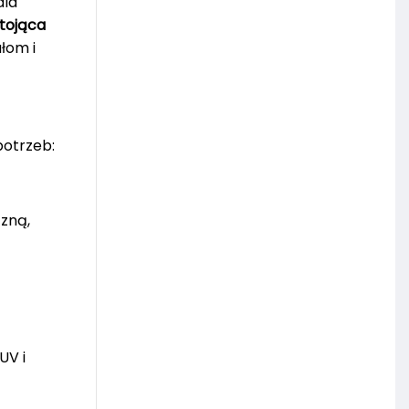
dla
tojąca
łom i
potrzeb:
czną,
UV i