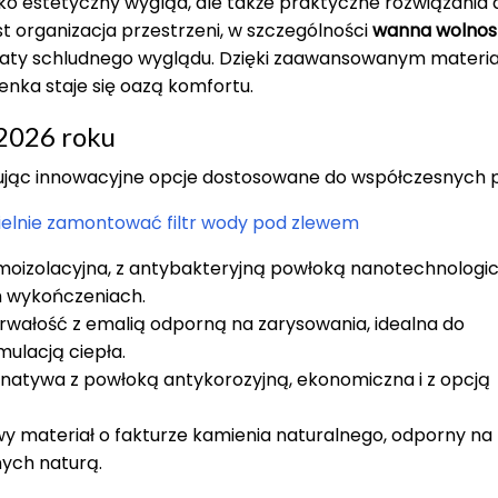
lko estetyczny wygląd, ale także praktyczne rozwiązania 
 organizacja przestrzeni, w szczególności
wanna wolnos
ty schludnego wyglądu. Dzięki zaawansowanym materia
nka staje się oazą komfortu.
 2026 roku
ując innowacyjne opcje dostosowane do współczesnych 
ielnie zamontować filtr wody pod zlewem
ermoizolacyjna, z antybakteryjną powłoką nanotechnologi
h wykończeniach.
 trwałość z emalią odporną na zarysowania, idealna do
ulacją ciepła.
ernatywa z powłoką antykorozyjną, ekonomiczna i z opcją
y materiał o fakturze kamienia naturalnego, odporny na 
nych naturą.