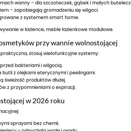
ach wanny – dla szczoteczek, gąbek i małych butelecz
żem – zapobiegają gromadzeniu się wilgoci.
tegrowane z systemem smart home.
owywanie w łazience, meble łazienkowe modułowe.
smetyków przy wannie wolnostojącej
praktyczna, stosuj wielofunkcyjne systemy:
rzed bakteriami i wilgocią.
 butli z olejkami eterycznymi i peelingami.
ą świeżość produktów dłużej.
w z przypomnieniami o expiracji.
stojącej w 2026 roku
acyjnej:
wymi sprayami bez chemii.
esięcy – odpychają wodę i osady.