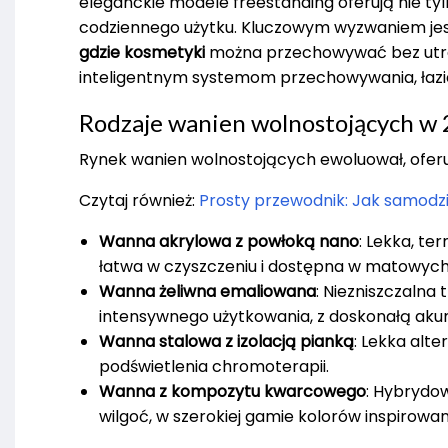
eleganckie modele freestanding oferują nie ty
codziennego użytku. Kluczowym wyzwaniem jest
gdzie kosmetyki
można przechowywać bez utra
inteligentnym systemom przechowywania, łazie
Rodzaje wanien wolnostojących w
Rynek wanien wolnostojących ewoluował, ofer
Czytaj również:
Prosty przewodnik: Jak samodz
Wanna akrylowa z powłoką nano
: Lekka, t
łatwa w czyszczeniu i dostępna w matowyc
Wanna żeliwna emaliowana
: Niezniszczalna
intensywnego użytkowania, z doskonałą akum
Wanna stalowa z izolacją pianką
: Lekka alt
podświetlenia chromoterapii.
Wanna z kompozytu kwarcowego
: Hybrydow
wilgoć, w szerokiej gamie kolorów inspirowa