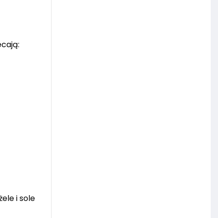
cają:
le i sole