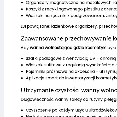
Organizery magnetyczne na metalowych ram
Koszyki z recyklingowanego plastiku z drena
Wieszaki na ręczniki z podgrzewaniem, zin
LSI powiązane: łazienkowe organizery, przech
Zaawansowane przechowywanie ko
Aby
wanna wolnostojąca gdzie kosmetyki
była 
Szafki podłogowe z wentylacją UV – chronią p
Wieszaki sufitowe z regulacją wysokości – dla
Pojemniki próżniowe na akcesoria – utrzymuj
Aplikacje smart do inwentaryzacji kosmetykó
Utrzymanie czystości wanny wolno
Długowieczność wanny zależy od rutyny pielęgn
Czyszczenie po każdym użyciu ultradźwięko
Hydrofobowe impregnaty odnawiane co 6 mi