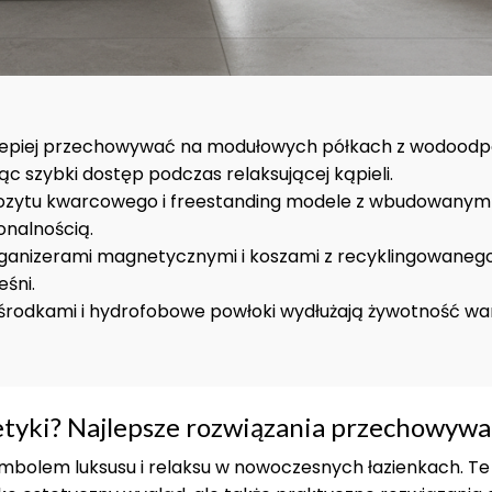
jlepiej przechowywać na modułowych półkach z wodood
c szybki dostęp podczas relaksującej kąpieli.
ozytu kwarcowego i freestanding modele z wbudowanym
onalnością.
rganizerami magnetycznymi i koszami z recyklingowaneg
eśni.
 środkami i hydrofobowe powłoki wydłużają żywotność w
tyki? Najlepsze rozwiązania przechowywa
mbolem luksusu i relaksu w nowoczesnych łazienkach. Te