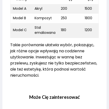
Model A
Akryl
200
1500
Model B
Kompozyt
250
1800
Stal
Model C
180
1200
emaliowana
Takie porównanie ułatwia wybór, pokazując,
jak różne opcje wpływają na codzienne
użytkowanie. Inwestując w wannę bez
przelewu, zyskujesz nie tylko bezpieczeństwo,
ale też estetykę, która podnosi wartość
nieruchomości.
Może Cię zainteresować