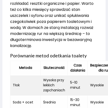
rozkładać resztki organiczne i papier. Warto
też co kilka miesięcy sprawdzać stan
uszczelek i syfonu oraz unikać spłukiwania
czegokolwiek poza papierem toaletowym i
wodą. W domach ze starą instalacją rozważ
modernizację rur na większą średnicę – to
długoterminowa inwestycja w bezawaryjną
kanalizację.
Porównanie metod odetkania toalety
Czas
Bezpiecze
Metoda
Skuteczność
działania
dla ru
Wysoka przy
5–10
Tłok
lekkich
Wysokie
minut
zapchaniach
15–30
Soda + ocet
Średnia
Wysokie
minut