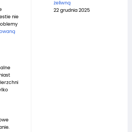
żeliwną
e
22 grudnia 2025
stie nie
problemy
iowaną
nalne
miast
ierzchni
ylko
dowe
nie.