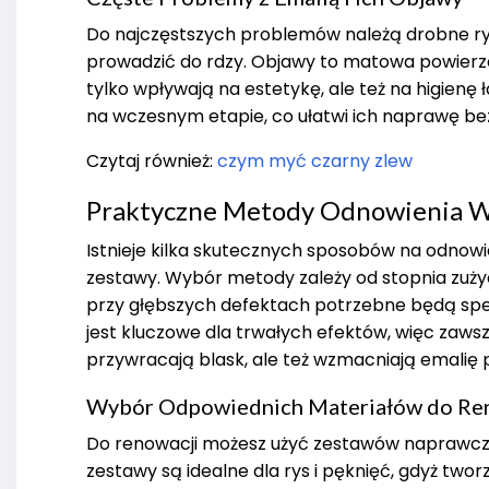
Do najczęstszych problemów należą drobne ry
prowadzić do rdzy. Objawy to matowa powierzch
tylko wpływają na estetykę, ale też na higien
na wczesnym etapie, co ułatwi ich naprawę bez
Czytaj również:
czym myć czarny zlew
Praktyczne Metody Odnowienia W
Istnieje kilka skutecznych sposobów na odnow
zestawy. Wybór metody zależy od stopnia zużyc
przy głębszych defektach potrzebne będą spec
jest kluczowe dla trwałych efektów, więc zawsz
przywracają blask, ale też wzmacniają emalię 
Wybór Odpowiednich Materiałów do Re
Do renowacji możesz użyć zestawów naprawczy
zestawy są idealne dla rys i pęknięć, gdyż tw