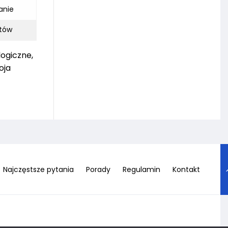
anie
stów
logiczne,
oja
Najczęstsze pytania
Porady
Regulamin
Kontakt