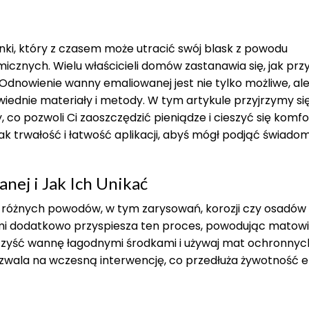
ki, który z czasem może utracić swój blask z powodu
cznych. Wielu właścicieli domów zastanawia się, jak prz
Odnowienie wanny emaliowanej jest nie tylko możliwe, ale
wiednie materiały i metody. W tym artykule przyjrzymy si
o pozwoli Ci zaoszczędzić pieniądze i cieszyć się komf
jak trwałość i łatwość aplikacji, abyś mógł podjąć świado
nej i Jak Ich Unikać
 różnych powodów, w tym zarysowań, korozji czy osadów 
i dodatkowo przyspiesza ten proces, powodując matowi
 czyść wannę łagodnymi środkami i używaj mat ochronnyc
zwala na wczesną interwencję, co przedłuża żywotność em