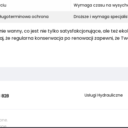
yciu
Wymaga czasu na wysych
 długoterminowa ochrona
Droższe i wymaga specjali
wanny, co jest nie tylko satysfakcjonujące, ale też eko
aj, że regularna konserwacja po renowacji zapewni, że Tw
Usługi Hydrauliczne
 828
one.
one.