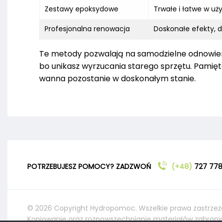
Zestawy epoksydowe
Trwałe i łatwe w uż
Profesjonalna renowacja
Doskonałe efekty,
Te metody pozwalają na samodzielne odnowienie 
bo unikasz wyrzucania starego sprzętu. Pamięt
wanna pozostanie w doskonałym stanie.
POTRZEBUJESZ POMOCY? ZADZWOŃ
(+48)
727 778
© 2026 Copyright Hydropomoc. Wszelkie prawa zastrzeż
Kopiowanie oraz rozpowszechnianie materiałów zabroni