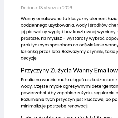
Dodane: 18 stycznia 2026
Wanny emaliowane to klasyczny element łazien
codziennego użytkowania, wody i środków chemi
jej pierwotny wygląd bez kosztownej wymiany. 
prostsze, niż myślisz – wystarczy wybrać odpo
praktycznym sposobom na odświeżenie wanny, c
łazienką przez lata. Rozważymy czynniki, takie 
decyzję.
Przyczyny Zużycia Wanny Emaliowa
Emalia na wannie może ulegać uszkodzeniom z
wody. Częste mycie agresywnymi detergentam
powierzchni. Aby zapobiec zużyciu, regularnie
Rozumienie tych przyczyn jest kluczowe, bo po
minimalizuje potrzebę renowacji.
Częste Problemy z Emalią i Ich Objawy