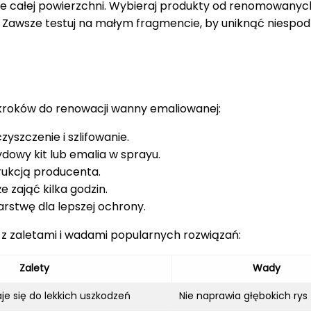
nie całej powierzchni. Wybieraj produkty od renomowany
 Zawsze testuj na małym fragmencie, by uniknąć niespod
 kroków do renowacji wanny emaliowanej:
yszczenie i szlifowanie.
ydowy kit lub emalia w sprayu.
rukcją producenta.
 zająć kilka godzin.
arstwę dla lepszej ochrony.
z zaletami i wadami popularnych rozwiązań:
Zalety
Wady
aje się do lekkich uszkodzeń
Nie naprawia głębokich rys