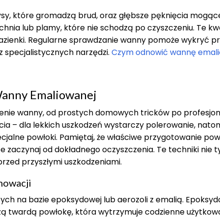
sy, które gromadzą brud, oraz głębsze pęknięcia mogąc
nia lub plamy, które nie schodzą po czyszczeniu. Te kwe
ę łazienki. Regularne sprawdzanie wanny pomoże wykryć 
 specjalistycznych narzędzi.
Czym odnowić wannę emal
anny Emaliowanej
ienie wanny, od prostych domowych tricków po profesjo
ia – dla lekkich uszkodzeń wystarczy polerowanie, nato
jalne powłoki. Pamiętaj, że właściwe przygotowanie pow
e zaczynaj od dokładnego oczyszczenia. Te techniki nie t
przed przyszłymi uszkodzeniami.
nowacji
ch na bazie epoksydowej lub aerozoli z emalią. Epoksy
orzą twardą powłokę, która wytrzymuje codzienne użytkowa