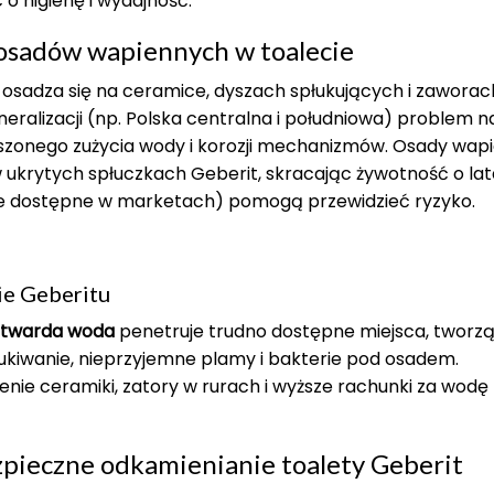
o higienę i wydajność.
 osadów wapiennych w toalecie
osadza się na ceramice, dyszach spłukujących i zaworac
ralizacji (np. Polska centralna i południowa) problem nas
szonego zużycia wody i korozji mechanizmów. Osady wapi
 ukrytych spłuczkach Geberit, skracając żywotność o lat
we dostępne w marketach) pomogą przewidzieć ryzyko.
ie Geberitu
twarda woda
penetruje trudno dostępne miejsca, tworz
łukiwanie, nieprzyjemne plamy i bakterie pod osadem.
e ceramiki, zatory w rurach i wyższe rachunki za wodę
zpieczne odkamienianie toalety Geberit