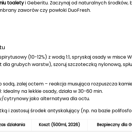
iu toalety
i Geberitu. Zaczynaj od naturalnych środków, 
embrany zaworów czy powłoki DuoFresh.
tu
pirytusowy (10-12%) z wodą 1:1, spryskaj osady w misce W
t dla grubych warstw), szoruj szczoteczką nylonową, spłu
 sodą, zalej octem – reakcja musująca rozpuszcza kamie
 Idealny na lekkie osady, działa w 30-60 min.
y/cytrynowy jako alternatywa dla octu.
ą i zastosuj środek antyskalujący (np. na bazie polifosf
as działania
Koszt (500ml, 2026)
Bezpieczny dla G