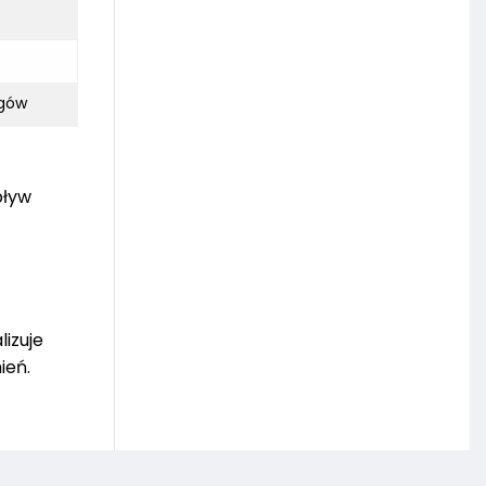
ogów
pływ
izuje
ień.