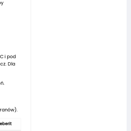
by
C i pod
cz. Dla
ń.
oranów).
eberit