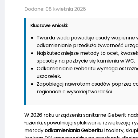
Dodane: 08 kwietnia 2026
Kluczowe wnioski:
Twarda woda powoduje osady wapienne w 
odkamienianie przedłuża żywotność urząd
Najskuteczniejsze metody to ocet, kwasek
sposoby na pozbycie się kamienia w WC.
Odkamienianie Geberitu wymaga ostrożnośc
uszczelek.
Zapobiegaj nawrotom osadów poprzez cot
regionach o wysokiej twardości.
W 2026 roku urządzenia sanitarne Geberit nada
łazienki, spowalniają spłukiwanie i zwiększają
metody
odkamieniania Geberitu
i toalety, sku