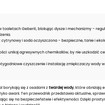
toaletach Geberit, blokując dysze i mechanizmy – regu
zenia.
 cytrynowy i soda oczyszczona – bezpieczne, tanie i eko
i: unikaj agresywnych chemikaliów, by nie uszkodzić cer
ygodniowe czyszczenie i instalację zmiękczaczy wody w
l borykają się z osadami z
twardej wody
, które obniżają 
 ryzyko awarii. Ten przewodnik przedstawia aktualne, spra
piając się na bezpieczeństwie i efektywności. Dzięki prost