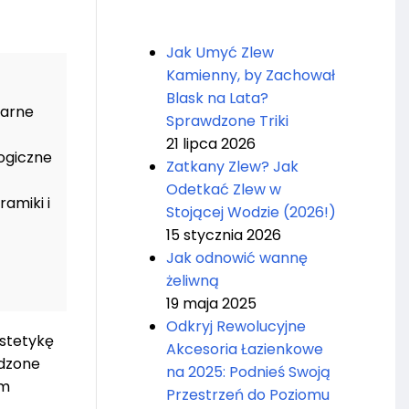
Jak Umyć Zlew
Kamienny, by Zachował
Blask na Lata?
larne
Sprawdzone Triki
21 lipca 2026
logiczne
Zatkany Zlew? Jak
Odetkać Zlew w
amiki i
Stojącej Wodzie (2026!)
15 stycznia 2026
Jak odnowić wannę
żeliwną
19 maja 2025
Odkryj Rewolucyjne
estetykę
Akcesoria Łazienkowe
wdzone
na 2025: Podnieś Swoją
ym
Przestrzeń do Poziomu