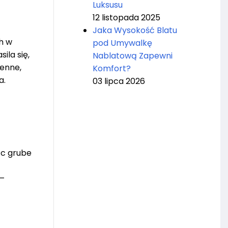
Luksusu
12 listopada 2025
Jaka Wysokość Blatu
h w
pod Umywalkę
ila się,
Nablatową Zapewni
enne,
Komfort?
a.
03 lipca 2026
ąc grube
 –