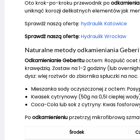
Oto krok-po-kroku przewodnik po
odkamienian
uniknąć korozji delikatnych elementów jak m
Sprawdź naszą ofertę:
hydraulik Katowice
Sprawdź naszą ofertę:
Hydraulik Wrocław
Naturalne metody odkamieniania Geberi
Odkamienianie Geberitu
octem: Rozpuść ocet s
krawędzią. Zostaw na 1-2 godziny (lub overnigh
dysz: wlej roztwór do zbiornika spłuczki na noc.
Mieszanka sody oczyszczonej z octem: Posyp
Kwasek cytrynowy (50g na 0,5l ciepłej wody):
Coca-Cola lub sok z cytryny: Kwas fosforow
Po
odkamienieniu
przetrzyj mikrofibrową szmatk
Środek
Cz