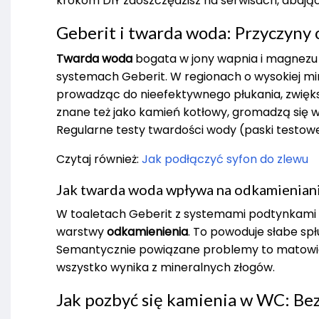
krokom DIY zaoszczędzisz na serwisach, dbając 
Geberit i twarda woda: Przyczyny
Twarda woda
bogata w jony wapnia i magnezu 
systemach Geberit. W regionach o wysokiej mine
prowadząc do nieefektywnego płukania, zwięk
znane też jako kamień kotłowy, gromadzą się w
Regularne testy twardości wody (paski testo
Czytaj również:
Jak podłączyć syfon do zlewu
Jak twarda woda wpływa na odkamienian
W toaletach Geberit z systemami podtynkami
warstwy
odkamienienia
. To powoduje słabe sp
Semantycznie powiązane problemy to matowieni
wszystko wynika z mineralnych złogów.
Jak pozbyć się kamienia w WC: Be