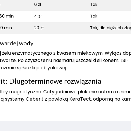
h
6 zł
Tak
60 min
4 zł
Tak
30 min
20 zł
Tak, dla ciężkich zł
twardej wody
yj żelu enzymatycznego z kwasem mlekowym. Wyłącz do
tworze. Po czyszczeniu nasmaruj uszczelki silikonem. LSI-
zczenie spłuczki podtynkowej.
it: Długoterminowe rozwiązania
filtry magnetyczne. Cotygodniowe płukanie octem minimal
 są systemy Geberit z powłoką KeraTect, odporną na kam