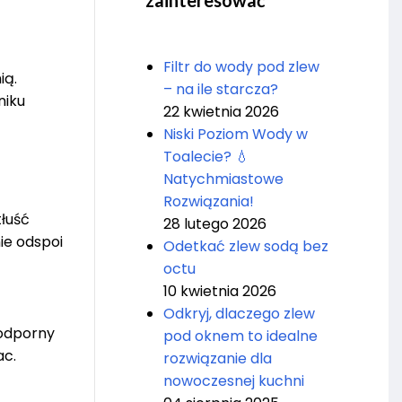
zainteresować
Filtr do wody pod zlew
ią.
– na ile starcza?
niku
22 kwietnia 2026
Niski Poziom Wody w
Toalecie? 💧
Natychmiastowe
Rozwiązania!
tłuść
28 lutego 2026
nie odspoi
Odetkać zlew sodą bez
octu
10 kwietnia 2026
Odkryj, dlaczego zlew
 odporny
pod oknem to idealne
ac.
rozwiązanie dla
nowoczesnej kuchni