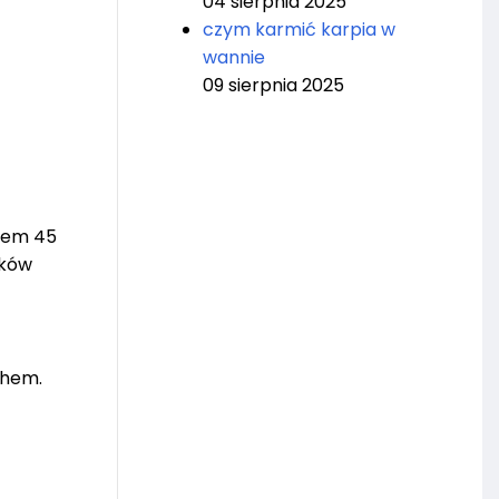
04 sierpnia 2025
czym karmić karpia w
wannie
09 sierpnia 2025
ątem 45
yków
chem.