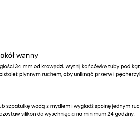
 wokół wanny
ległości 34 mm od krawędzi. Wytnij końcówkę tuby pod k
ź pistolet płynnym ruchem, aby uniknąć przerw i pęcherz
c lub szpatułkę wodą z mydłem i wygładź spoinę jednym ru
zostaw silikon do wyschnięcia na minimum 24 godziny.