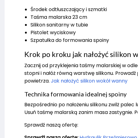
Środek odtłuszczający i szmatki
Taśma malarska 23 cm
Silikon sanitarny w tubie
Pistolet wyciskowy
Szpatułka do formowania spoiny
Krok po kroku jak nałożyć silikon
Zacznij od przyklejenia taśmy malarskiej w od
stopni i nałóż równą warstwę silikonu. Prowad
powietrza.
Jak nałożyć silikon wokół wanny
Technika formowania idealnej spoiny
Bezpośrednio po nałożeniu silikonu zwilż pale
Usuń taśmę malarską zanim masa zastygnie. Po
Sprawdź naszą ofertę:
Sprawdź naszą ofertę:
Hydraulik Przeźmierowo