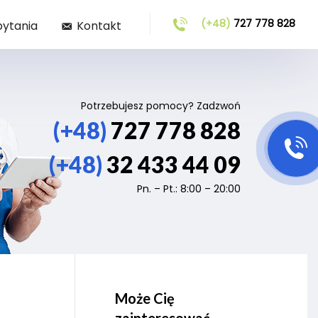
(+48)
727 778 828
pytania
Kontakt
Potrzebujesz pomocy? Zadzwoń
(+48)
727 778 828
(+48)
32 433 44 09
Pn. – Pt.: 8:00 – 20:00
Może Cię