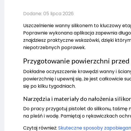
Dodane: 05 lipca 2026
Uszczelnienie wanny silikonem to kluczowy etap 
Poprawnie wykonana aplikacja zapewnia długo
znajdziesz praktyczne wskazówki, dzięki którym
niepotrzebnych poprawek.
Przygotowanie powierzchni przed a
Dokładne oczyszczenie krawędzi wanny i ściany 
powierzchnię i upewnij się, że jest całkowicie 
się po kilku tygodniach.
Narzędzia i materiały do nałożenia siliko
Do pracy przygotuj pistolet do silikonu, taśmę 
na pleśń i wodę. Pamiętaj o rękawiczkach ochr
Czytaj również:
Skuteczne sposoby zapobiegania