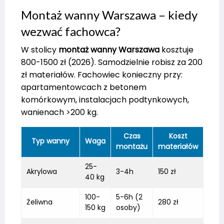
Montaż wanny Warszawa – kiedy
wezwać fachowca?
W stolicy
montaż wanny Warszawa
kosztuje
800-1500 zł (2026). Samodzielnie robisz za 200
zł materiałów. Fachowiec konieczny przy:
apartamentowcach z betonem
komórkowym, instalacjach podtynkowych,
wanienach >200 kg.
Czas
Koszt
Typ wanny
Waga
montażu
materiałów
25-
Akrylowa
3-4h
150 zł
40 kg
100-
5-6h (2
Żeliwna
280 zł
150 kg
osoby)