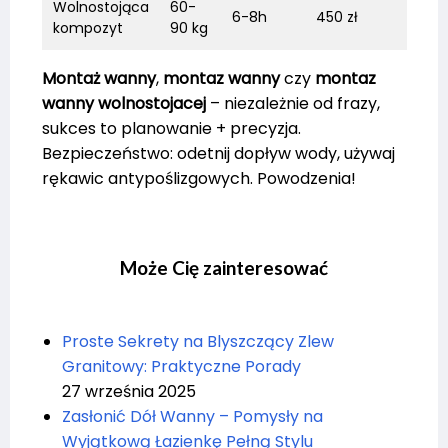
Wolnostojąca
60-
6-8h
450 zł
kompozyt
90 kg
Montaż wanny
,
montaz wanny
czy
montaz
wanny wolnostojacej
– niezależnie od frazy,
sukces to planowanie + precyzja.
Bezpieczeństwo: odetnij dopływ wody, używaj
rękawic antypoślizgowych. Powodzenia!
Może Cię zainteresować
Proste Sekrety na Blyszczący Zlew
Granitowy: Praktyczne Porady
27 września 2025
Zasłonić Dół Wanny – Pomysły na
Wyjątkową Łazienkę Pełną Stylu