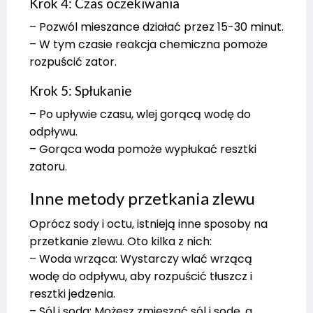
Krok 4: Czas oczekiwania
– Pozwól mieszance działać przez 15-30 minut.
– W tym czasie reakcja chemiczna pomoże
rozpuścić zator.
Krok 5: Spłukanie
– Po upływie czasu, wlej gorącą wodę do
odpływu.
– Gorąca woda pomoże wypłukać resztki
zatoru.
Inne metody przetkania zlewu
Oprócz sody i octu, istnieją inne sposoby na
przetkanie zlewu. Oto kilka z nich:
– Woda wrząca: Wystarczy wlać wrzącą
wodę do odpływu, aby rozpuścić tłuszcz i
resztki jedzenia.
– Sól i soda: Możesz zmieszać sól i sodę, a