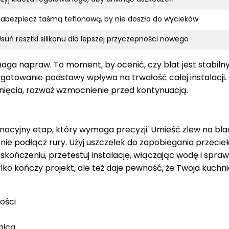
Zabezpiecz taśmą teflonową, by nie doszło do wycieków
suń resztki silikonu dla lepszej przyczepności nowego
ga napraw. To moment, by ocenić, czy blat jest stabilny
ygotowanie podstawy wpływa na trwałość całej instalacji. 
knięcia, rozważ wzmocnienie przed kontynuacją.
acyjny etap, który wymaga precyzji. Umieść zlew na blac
nie podłącz rury. Użyj uszczelek do zapobiegania przecie
skończeniu, przetestuj instalację, włączając wodę i spraw
lko kończy projekt, ale też daje pewność, że Twoja kuchni
ości
micą