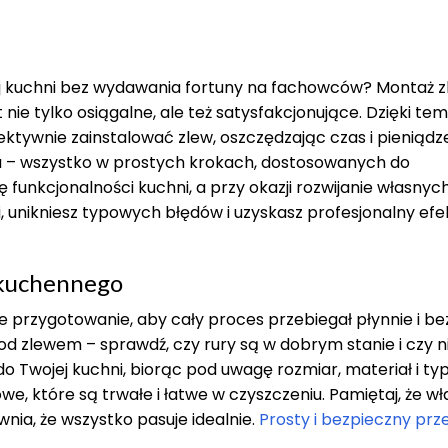
ej kuchni bez wydawania fortuny na fachowców? Montaż 
nie tylko osiągalne, ale też satysfakcjonujące. Dzięki te
fektywnie zainstalować zlew, oszczędzając czas i pieniądz
a – wszystko w prostych krokach, dostosowanych do
funkcjonalności kuchni, a przy okazji rozwijanie własnyc
 unikniesz typowych błędów i uzyskasz profesjonalny efe
 kuchennego
 przygotowanie, aby cały proces przebiegał płynnie i be
od zlewem – sprawdź, czy rury są w dobrym stanie i czy n
Twojej kuchni, biorąc pod uwagę rozmiar, materiał i ty
we, które są trwałe i łatwe w czyszczeniu. Pamiętaj, że w
ia, że wszystko pasuje idealnie.
Prosty i bezpieczny prz