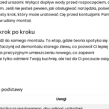
 przed urazami. Wyłącz dopływ wody przed rozpoczęciem, 
 Jeśli nie jesteś pewien, jak obsługiwać narzędzia, pośw
osty krok, który może uratować Cię przed kontuzjami. Pami
a w udany montaż.
krok po kroku
ź do samego montażu. To etap, gdzie teoria spotyka się 
aczynij od demontażu starego zlewu, co pozwoli Ci lepiej
ię na precyzyjnym umieszczeniu nowego, co zapewni
tylko odmieni Twoją kuchnię, ale też da Ci poczucie osią
e podstawy
Uwagi
Użyj klucza regulowanego, aby uniknąć uszkodzeń