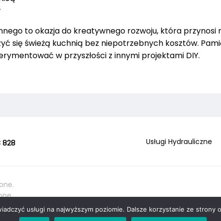
w
nego to okazja do kreatywnego rozwoju, która przynosi 
yć się świeżą kuchnią bez niepotrzebnych kosztów. Pamię
perymentować w przyszłości z innymi projektami DIY.
Usługi Hydrauliczne
 828
one.
one.
wiadczyć usługi na najwyższym poziomie. Dalsze korzystanie ze strony o