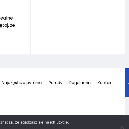
realne
taj, że
Najczęstsze pytania
Porady
Regulamin
Kontakt
znacza, że zgadzasz się na ich użycie.