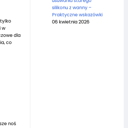
usuwania starego
silikonu z wanny –
Praktyczne wskazówki
tylko
06 kwietnia 2026
i w
uczowe dla
ia, co
sze noś