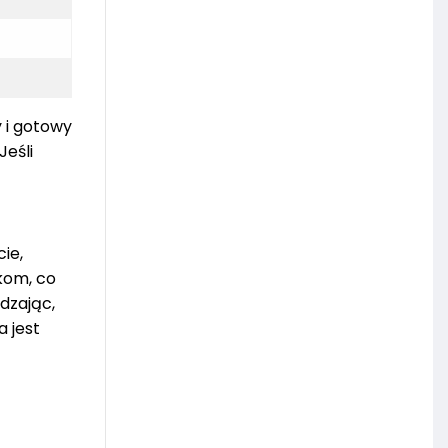
 i gotowy
Jeśli
ie,
kom, co
dzając,
a jest