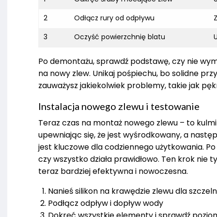
2
Odłącz rury od odpływu
3
Oczyść powierzchnię blatu
U
Po demontażu, sprawdź podstawę, czy nie wyma
na nowy zlew. Unikaj pośpiechu, bo solidne prz
zauważysz jakiekolwiek problemy, takie jak pę
Instalacja nowego zlewu i testowanie
Teraz czas na montaż nowego zlewu – to kulmin
upewniając się, że jest wyśrodkowany, a następ
jest kluczowe dla codziennego użytkowania. Po 
czy wszystko działa prawidłowo. Ten krok nie ty
teraz bardziej efektywna i nowoczesna.
Nanieś silikon na krawędzie zlewu dla szczeln
Podłącz odpływ i dopływ wody
Dokręć wszystkie elementy i sprawdź pozio