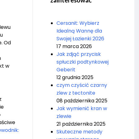
zainteresować
Cersanit: Wybierz
zlewu
Idealną Wannę dla
mu
Swojej Łazienki 2026
e. Od
17 marca 2026
Jak zdjąć przycisk
h
spłuczki podtynkowej
kt w
Geberit
12 grudnia 2025
czym czyścić czarny
zlew z tectonite
z
08 października 2025
ie
Jak wymienić kran w
p
zlewie
łaściwe
21 października 2025
ewodnik:
Skuteczne metody