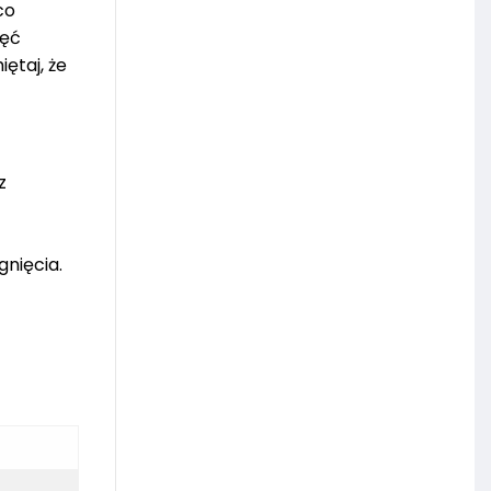
co
ięć
ętaj, że
z
gnięcia.