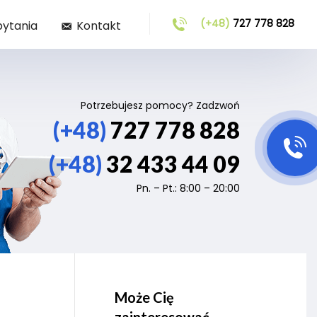
(+48)
727 778 828
pytania
Kontakt
Potrzebujesz pomocy? Zadzwoń
(+48)
727 778 828
(+48)
32 433 44 09
Pn. – Pt.: 8:00 – 20:00
Może Cię