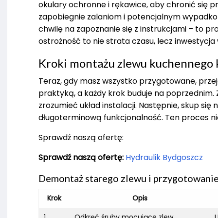
okulary ochronne i rękawice, aby chronić się
zapobiegnie zalaniom i potencjalnym wypadkom.
chwilę na zapoznanie się z instrukcjami – to pr
ostrożność to nie strata czasu, lecz inwestycj
Kroki montażu zlewu kuchennego 
Teraz, gdy masz wszystko przygotowane, przejd
praktyką, a każdy krok buduje na poprzednim. Z
zrozumieć układ instalacji. Następnie, skup s
długoterminową funkcjonalność. Ten proces nie 
Sprawdź naszą ofertę:
Sprawdź naszą ofertę:
Hydraulik Bydgoszcz
Demontaż starego zlewu i przygotowani
Krok
Opis
1
Odkręć śruby mocujące zlew