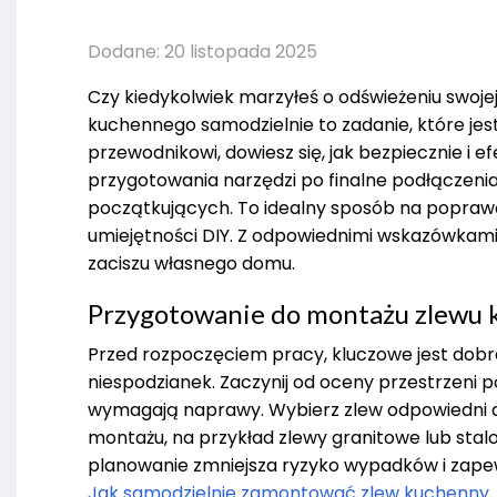
Dodane: 20 listopada 2025
Czy kiedykolwiek marzyłeś o odświeżeniu swoj
kuchennego samodzielnie to zadanie, które jest 
przewodnikowi, dowiesz się, jak bezpiecznie i e
przygotowania narzędzi po finalne podłączeni
początkujących. To idealny sposób na poprawę 
umiejętności DIY. Z odpowiednimi wskazówkami,
zaciszu własnego domu.
Przygotowanie do montażu zlewu
Przed rozpoczęciem pracy, kluczowe jest dobre
niespodzianek. Zaczynij od oceny przestrzeni p
wymagają naprawy. Wybierz zlew odpowiedni do 
montażu, na przykład zlewy granitowe lub stalo
planowanie zmniejsza ryzyko wypadków i zapewn
Jak samodzielnie zamontować zlew kuchenny