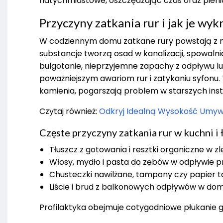
natychmiastowe, oszczędzając czas oraz pienią
Przyczyny zatkania rur i jak je w
W codziennym domu zatkane rury powstają z na
substancje tworzą osad w kanalizacji, spowaln
bulgotanie, nieprzyjemne zapachy z odpływu l
poważniejszym awariom rur i zatykaniu syfonu
kamienia, pogarszają problem w starszych inst
Czytaj również:
Odkryj Idealną Wysokość Umywa
Częste przyczyny zatkania rur w kuchni i 
Tłuszcz z gotowania i resztki organiczne w 
Włosy, mydło i pasta do zębów w odpływie p
Chusteczki nawilżane, tampony czy papier 
Liście i brud z balkonowych odpływów w do
Profilaktyka obejmuje cotygodniowe płukanie g