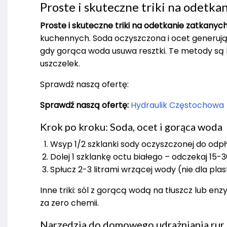
Proste i skuteczne triki na odetka
Proste i skuteczne triki na odetkanie zatkany
kuchennych. Soda oczyszczona i ocet generuj
gdy gorąca woda usuwa resztki. Te metody są b
uszczelek.
Sprawdź naszą ofertę:
Sprawdź naszą ofertę:
Hydraulik Częstochowa
Krok po kroku: Soda, ocet i gorąca woda
Wsyp 1/2 szklanki sody oczyszczonej do odpł
Dolej 1 szklankę octu białego – odczekaj 15
Spłucz 2-3 litrami wrzącej wody (nie dla plast
Inne triki: sól z gorącą wodą na tłuszcz lub 
za zero chemii.
Narzędzia do domowego udrażniania rur