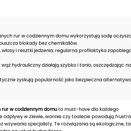
tkanych rur w codziennym domu wykorzystują sodę oczysz
zpuszcza blokady bez chemikaliów.
 włosy i resztki jedzenia; regularna profilaktyka zapobieg
ż hydrauliczny działają szybko i tanio, oszczędzając n
czne zyskują popularność jako bezpieczna alternatywa 
ch rur w codziennym domu
to must-have dla każdego
dpływy w zlewie, wannie czy toalecie powodują frustrac
wzywania specjalisty. Te rozwiązania są ekologiczne, tan