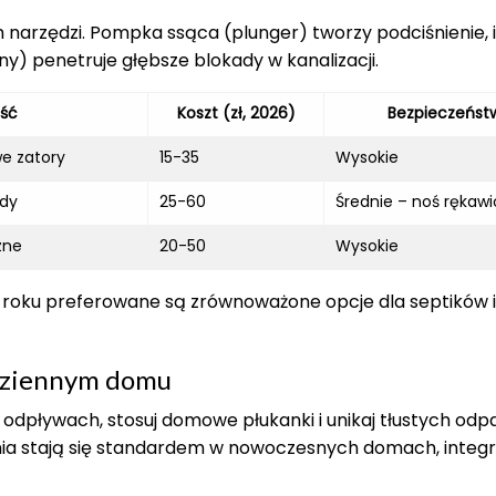
ych narzędzi. Pompka ssąca (plunger) tworzy podciśnienie, 
zny) penetruje głębsze blokady w kanalizacji.
ść
Koszt (zł, 2026)
Bezpieczeńst
e zatory
15-35
Wysokie
ady
25-60
Średnie – noś rękaw
zne
20-50
Wysokie
 roku preferowane są zrównoważone opcje dla septików i
odziennym domu
 w odpływach, stosuj domowe płukanki i unikaj tłustych od
ania stają się standardem w nowoczesnych domach, integru