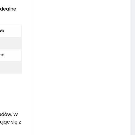
idealne
wo
ice
padów. W
jąc się z