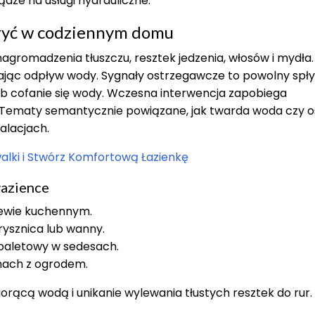
dze na usługi hydrauliczne.
ykryć w codziennym domu
gromadzenia tłuszczu, resztek jedzenia, włosów i mydła.
iając odpływ wody. Sygnały ostrzegawcze to powolny spły
ub cofanie się wody. Wczesna interwencja zapobiega
. Tematy semantycznie powiązane, jak twarda woda czy 
alacjach.
lki i Stwórz Komfortową Łazienkę
łazience
zlewie kuchennym.
rysznica lub wanny.
toaletowy w sedesach.
mach z ogrodem.
orącą wodą i unikanie wylewania tłustych resztek do rur.