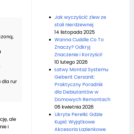
Jak wyczyścić zlew ze
stali nierdzewnej
14 listopada 2025
czoną,
Wanna Cuddle Co To
Znaczy? Odkryj
a
Znaczenie i Korzyści!
10 lutego 2026
a
Łatwy Montaż Systemu
Geberit Cersanit:
dla rur
Praktyczny Poradnik
dla Debiutantów w
Domowych Remontach
06 kwietnia 2026
Ukryte Perełki: Gdzie
ję, ale
Kupić Wyjątkowe
ie i
Akcesoria Łazienkowe