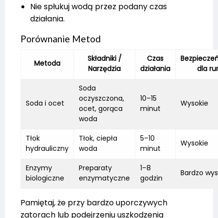
Nie spłukuj wodą przez podany czas
działania.
Porównanie Metod
Składniki /
Czas
Bezpiecze
Metoda
Narzędzia
działania
dla ru
Soda
oczyszczona,
10–15
Soda i ocet
Wysokie
ocet, gorąca
minut
woda
Tłok
Tłok, ciepła
5–10
Wysokie
hydrauliczny
woda
minut
Enzymy
Preparaty
1–8
Bardzo wys
biologiczne
enzymatyczne
godzin
Pamiętaj, że przy bardzo uporczywych
zatorach lub podejrzeniu uszkodzenia