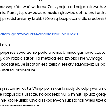
ożesz wypróbować w domu. Zaczynając od najprostszych, 
. Pamiętaj, aby zawsze nosić rękawice ochronne i unika
j przedstawiamy kroki, które są bezpieczne dla środowisk
lkową? Szybki Przewodnik Krok po Kroku
fektu
a poprzez stworzenie podciśnienia. Umieść gumową część
j, aby rozbić zator. Ta metoda jest szybka i nie wymaga
oczątek. Jeśli zator jest lżejszy, efekty zauważysz już po 
owtarzaj procedurę.
yszczonej i octu. Wsyp pół szklanki sody do odpływu, a n
 rozpuścić tłuszcze. Po odczekaniu 15 minut, spłucz gor
anie, które unika użycia szkodliwych substancji. Wielu uży