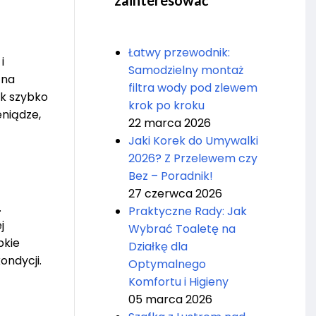
zainteresować
Łatwy przewodnik:
i
Samodzielny montaż
 na
filtra wody pod zlewem
ak szybko
krok po kroku
eniądze,
22 marca 2026
Jaki Korek do Umywalki
2026? Z Przelewem czy
Bez – Poradnik!
27 czerwca 2026
.
Praktyczne Rady: Jak
j
Wybrać Toaletę na
pkie
Działkę dla
ondycji.
Optymalnego
Komfortu i Higieny
05 marca 2026