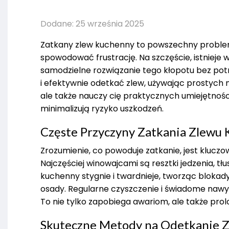
Dodane: 25 września 2025
Zatkany zlew kuchenny to powszechny problem
spowodować frustrację. Na szczęście, istnieje
samodzielne rozwiązanie tego kłopotu bez potr
i efektywnie odetkać zlew, używając prostych 
ale także nauczy cię praktycznych umiejętności
minimalizują ryzyko uszkodzeń.
Częste Przyczyny Zatkania Zlewu
Zrozumienie, co powoduje zatkanie, jest kluc
Najczęściej winowajcami są resztki jedzenia, tłu
kuchenny stygnie i twardnieje, tworząc bloka
osady. Regularne czyszczenie i świadome nawyk
To nie tylko zapobiega awariom, ale także prol
Skuteczne Metody na Odetkanie 