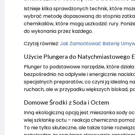
Istnieje kilka sprawdzonych technik, które m
wybrać metodę dopasowaną do stopnia zatkania
chemikaliów, które mogą uszkodzić rury. Poniże
do wykonania przez każdego.
Czytaj również:
Jak Zamontować Baterię Umywa
Użycie Plungera do Natychmiastowego E
Plunger to podstawowe narzędzie, które dział
bezpośrednio na odpływie i energicznie naciska
specjalnych preparatów, co czyni ją idealną na p
ruchach, ale w przypadku większych blokad, p
Domowe Środki z Soda i Octem
Inną ekologiczną opcją jest mieszanka sody ocz
wlej szklankę octu – reakcja chemiczna pomoże
To nie tylko skuteczne, ale także tanie rozwiąz