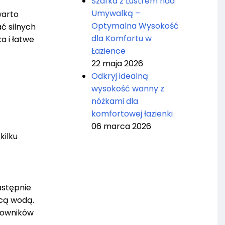
Szafka z Lustrem nad
Umywalką –
warto
Optymalna Wysokość
ć silnych
dla Komfortu w
a i łatwe
Łazience
22 maja 2026
Odkryj idealną
wysokość wanny z
nóżkami dla
komfortowej łazienki
06 marca 2026
kilku
astępnie
ącą wodą.
tkowników