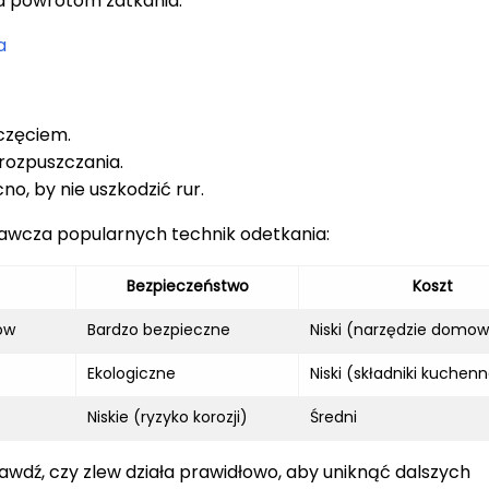
a powrotom zatkania.
a
częciem.
rozpuszczania.
no, by nie uszkodzić rur.
awcza popularnych technik odetkania:
Bezpieczeństwo
Koszt
ów
Bardzo bezpieczne
Niski (narzędzie domo
Ekologiczne
Niski (składniki kuchen
Niskie (ryzyko korozji)
Średni
wdź, czy zlew działa prawidłowo, aby uniknąć dalszych