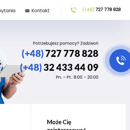
(+48)
727 778 828
pytania
Kontakt
Potrzebujesz pomocy? Zadzwoń
(+48)
727 778 828
(+48)
32 433 44 09
Pn. – Pt.: 8:00 – 20:00
Może Cię