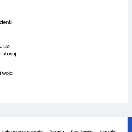
ienki.
ć. Do
 stosuj
 Twoja
Najczęstsze pytania
Porady
Regulamin
Kontakt