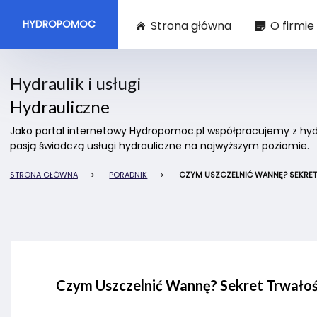
HYDROPOMOC
Strona główna
O firmie
Hydraulik i usługi
Hydrauliczne
Jako portal internetowy Hydropomoc.pl współpracujemy z hydra
pasją świadczą usługi hydrauliczne na najwyższym poziomie.
STRONA GŁÓWNA
>
PORADNIK
>
CZYM USZCZELNIĆ WANNĘ? SEKRET 
Czym Uszczelnić Wannę? Sekret Trwałośc