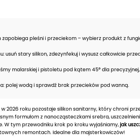
zapobiega pleśni i przeciekom – wybierz produkt z fung
 usuń stary silikon, zdezynfekuj i wysusz całkowicie prze
aśmy malarskiej i pistoletu pod kątem 45° dla precyzyjnej,
ia: polej wodą i sprawdź brak przecieków pod wanną.
 2026 roku pozostaje silikon sanitarny, który chroni prz
zesnym formułom z nanocząsteczkami srebra, uszczelnienie
e. W tym przewodniku krok po kroku wyjaśniamy,
jak uszc
sztownych remontach. Idealne dla majsterkowiczów!