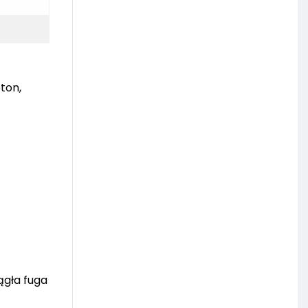
eton,
ągła fuga