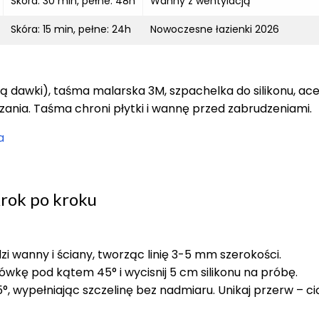
Skóra: 30 min, pełne: 48h
Wanny z wentylacją
Skóra: 15 min, pełne: 24h
Nowoczesne łazienki 2026
acją dawki), taśma malarska 3M, szpachelka do silikonu, ac
ania. Taśma chroni płytki i wannę przed zabrudzeniami.
a
Krok po kroku
 wanny i ściany, tworząc linię 3-5 mm szerokości.
cówkę pod kątem 45° i wycisnij 5 cm silikonu na próbę.
 wypełniając szczelinę bez nadmiaru. Unikaj przerw – ci