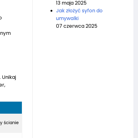
13 maja 2025
Jak złożyć syfon do
o
umywalki
07 czerwca 2025
żonym
 Unikaj
er,
y ścianie