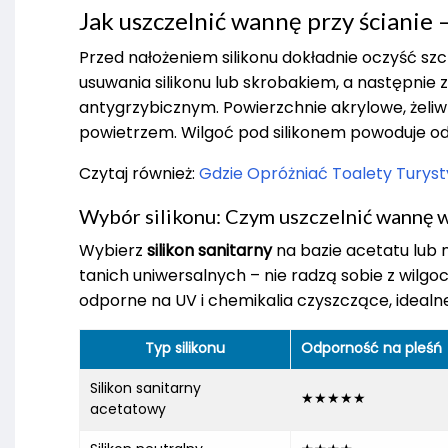
Jak uszczelnić wannę przy ścianie
Przed nałożeniem silikonu dokładnie oczyść szc
usuwania silikonu lub skrobakiem, a następni
antygrzybicznym. Powierzchnie akrylowe, żeli
powietrzem. Wilgoć pod silikonem powoduje od
Czytaj również:
Gdzie Opróżniać Toalety Tury
Wybór silikonu: Czym uszczelnić wannę 
Wybierz
silikon sanitarny
na bazie acetatu lub ne
tanich uniwersalnych – nie radzą sobie z wilgo
odporne na UV i chemikalia czyszczące, ideal
Typ silikonu
Odporność na pleśń
Silikon sanitarny
★★★★★
acetatowy