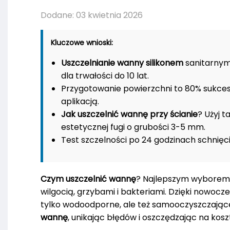
Dodane: 03 kwietnia 2026
Kluczowe wnioski:
Uszczelnianie wanny silikonem
sanitarnym 
dla trwałości do 10 lat.
Przygotowanie powierzchni to 80% sukcesu:
aplikacją.
Jak uszczelnić wannę przy ścianie
? Użyj t
estetycznej fugi o grubości 3-5 mm.
Test szczelności po 24 godzinach schnięc
Czym uszczelnić wannę
? Najlepszym wyborem w
wilgocią, grzybami i bakteriami. Dzięki nowoc
tylko wodoodporne, ale też samooczyszczając
wannę
, unikając błędów i oszczędzając na ko