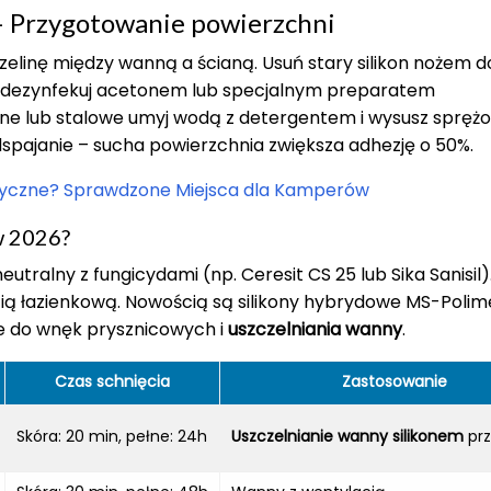
 – Przygotowanie powierzchni
zelinę między wanną a ścianą. Usuń stary silikon nożem d
e zdezynfekuj acetonem lub specjalnym preparatem
wne lub stalowe umyj wodą z detergentem i wysusz sprę
spajanie – sucha powierzchnia zwiększa adhezję o 50%.
styczne? Sprawdzone Miejsca dla Kamperów
w 2026?
utralny z fungicydami (np. Ceresit CS 25 lub Sika Sanisil).
cią łazienkową. Nowością są silikony hybrydowe MS-Polim
ne do wnęk prysznicowych i
uszczelniania wanny
.
Czas schnięcia
Zastosowanie
Skóra: 20 min, pełne: 24h
Uszczelnianie wanny silikonem
prz