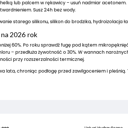
helką lub palcem w rękawicy – usuń nadmiar acetonem.
stwardnieniem. Susz 24h bez wody.
ie starego silikonu, silikon do brodzika, hydroizolacja łaz
 na 2026 rok
poniżej 60%. Po roku sprawdź fugę pod kątem mikropęknię
hloru – przedłuża żywotność o 30%. W wannach narożnych
ności przy rozszerzalności termicznej.
a lata, chroniąc podłogę przed zawilgoceniem i pleśnią.
Usługi Hydrauliczne