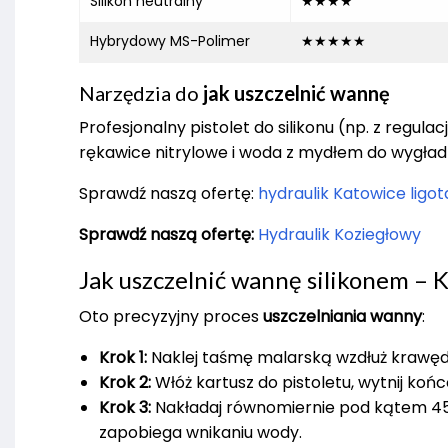
Silikon neutralny
★★★★
Hybrydowy MS-Polimer
★★★★★
Narzędzia do
jak uszczelnić wannę
Profesjonalny pistolet do silikonu (np. z regul
rękawice nitrylowe i woda z mydłem do wygładz
Sprawdź naszą ofertę:
hydraulik Katowice ligot
Sprawdź naszą ofertę:
Hydraulik Koziegłowy
Jak uszczelnić wannę silikonem – 
Oto precyzyjny proces
uszczelniania wanny
:
Krok 1:
Naklej taśmę malarską wzdłuż krawędzi
Krok 2:
Włóż kartusz do pistoletu, wytnij koń
Krok 3:
Nakładaj równomiernie pod kątem 45°,
zapobiega wnikaniu wody.