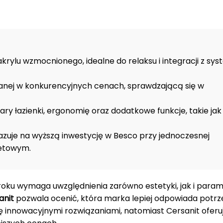
krylu wzmocnionego, idealne do relaksu i integracji z sy
wanej w konkurencyjnych cenach, sprawdzającą się w
y łazienki, ergonomię oraz dodatkowe funkcje, takie jak
zuje na wyższą inwestycję w Besco przy jednoczesnej
żetowym.
roku wymaga uwzględnienia zarówno estetyki, jak i para
anit
pozwala ocenić, która marka lepiej odpowiada pot
ę innowacyjnymi rozwiązaniami, natomiast Cersanit oferu