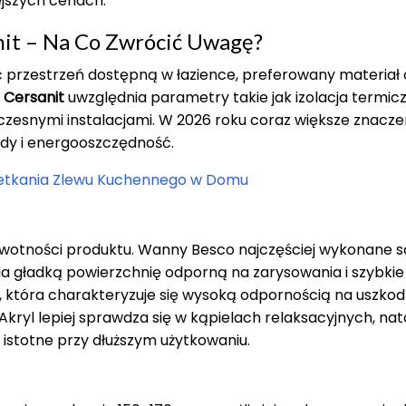
jszych cenach.
nit – Na Co Zwrócić Uwagę?
 przestrzeń dostępną w łazience, preferowany materiał 
 Cersanit
uwzględnia parametry takie jak izolacja termicz
zesnymi instalacjami. W 2026 roku coraz większe znacze
ody i energooszczędność.
detkania Zlewu Kuchennego w Domu
ywotności produktu. Wanny Besco najczęściej wykonane są
gładką powierzchnię odporną na zarysowania i szybkie
, która charakteryzuje się wysoką odpornością na uszkod
Akryl lepiej sprawdza się w kąpielach relaksacyjnych, na
t istotne przy dłuższym użytkowaniu.