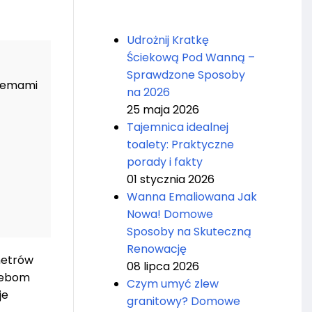
Udrożnij Kratkę
Ściekową Pod Wanną –
Sprawdzone Sposoby
stemami
na 2026
25 maja 2026
Tajemnica idealnej
toalety: Praktyczne
porady i fakty
01 stycznia 2026
Wanna Emaliowana Jak
Nowa! Domowe
Sposoby na Skuteczną
Renowację
metrów
08 lipca 2026
rzebom
Czym umyć zlew
je
granitowy? Domowe