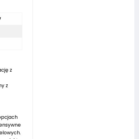
w
cję z
ny z
opcjach
ntensywne
telowych.