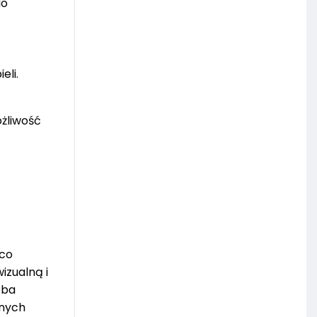
do
eli.
żliwość
sco
izualną i
Oba
anych