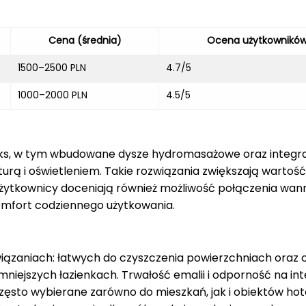
Cena (średnia)
Ocena użytkownikó
1500–2500 PLN
4.7/5
1000–2000 PLN
4.5/5
ks, w tym wbudowane dysze hydromasażowe oraz integra
rą i oświetleniem. Takie rozwiązania zwiększają wartość
i. Użytkownicy doceniają również możliwość połączenia wan
omfort codziennego użytkowania.
wiązaniach: łatwych do czyszczenia powierzchniach oraz 
niejszych łazienkach. Trwałość emalii i odporność na i
często wybierane zarówno do mieszkań, jak i obiektów ho