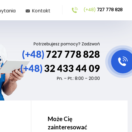
(+48)
727 778 828
pytania
Kontakt
Potrzebujesz pomocy? Zadzwoń
(+48)
727 778 828
(+48)
32 433 44 09
Pn. – Pt.: 8:00 – 20:00
Może Cię
zainteresować