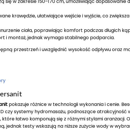
ą się w zakresie 150–170 cm, umożliwiając dopasowanie 
ane krawędzie, ułatwiające wejście i wyjście, co zwiększa
urzenie ciała, poprawiając komfort podczas długich kąpi
ort i montaż, jednak wymaga stabilnego podparcia.
tępną przestrzeń i uwzględnić wysokość odpływu oraz mo
óry
ersanit
anit
pokazuje różnice w technologii wykonania i cenie. Be
LED czy systemy hydromasażu, podnoszące atrakcyjność w
, które łatwo komponują się z różnymi stylami aranżacji. 
ną, jednak testy wskazują na niższe zużycie wody w wybr