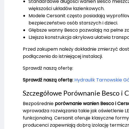
Standardowe długości wanien Besco mieszcz
większości układów łazienkowych.
Modele Cersanit często posiadają wyprofilow
bezpieczeństwo osób starszych i dzieci.
Głębsze wanny Besco pozwalają na pełne zan
Lżejsza konstrukcja akrylowa ułatwia transp
Przed zakupem należy dokładnie zmierzyć dos
podłączenia do istniejącej instalacji.
Sprawdź naszą ofertę:
Sprawdź naszą ofertę:
Hydraulik Tarnowskie G
Szczegółowe Porównanie Besco i C
Bezpośrednie
porównanie wanien Besco i Cers
wprowadza rozwiązania takie jak oświetlenie 
funkcjonalną. Cersanit oferuje klasyczne formy
producenci zapewniają dobrą izolację termicz