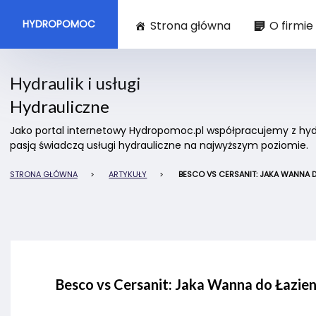
HYDROPOMOC
Strona główna
O firmie
Hydraulik i usługi
Hydrauliczne
Jako portal internetowy Hydropomoc.pl współpracujemy z hydra
pasją świadczą usługi hydrauliczne na najwyższym poziomie.
STRONA GŁÓWNA
>
ARTYKUŁY
>
BESCO VS CERSANIT: JAKA WANNA D
Besco vs Cersanit: Jaka Wanna do Łazie