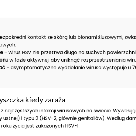
ezpośredni kontakt ze skórą lub błonami śluzowymi, zwła
owych.
ne
– wirus HSV nie przetrwa długo na suchych powierzchni
senu
w fazie aktywnej, aby uniknąć rozprzestrzeniania wiru
ać
– asymptomatyczne wydzielanie wirusa występuje u 
yszczka kiedy zaraża
 najczęstszych infekcji wirusowych na świecie. Wywołują
my ustnej) i typu 2 (HSV-2, głównie genitaliów). Według d
. roku życia jest zakażonych HSV-1.