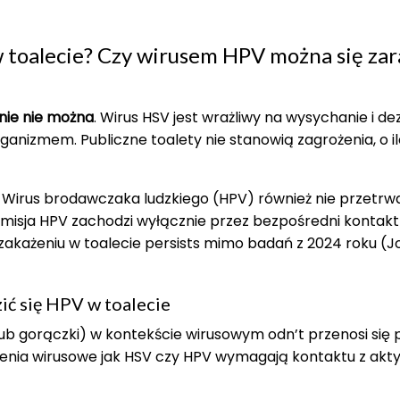
w toalecie? Czy wirusem HPV można się zar
znie nie można
. Wirus HSV jest wrażliwy na wysychanie i de
rganizmem. Publiczne toalety nie stanowią zagrożenia, o i
. Wirus brodawczaka ludzkiego (HPV) również nie przetrw
misja HPV zachodzi wyłącznie przez bezpośredni kontakt
zakażeniu w toalecie persists mimo badań z 2024 roku (Jo
zić się HPV w toalecie
ub gorączki) w kontekście wirusowym odn’t przenosi się 
ażenia wirusowe jak HSV czy HPV wymagają kontaktu z ak