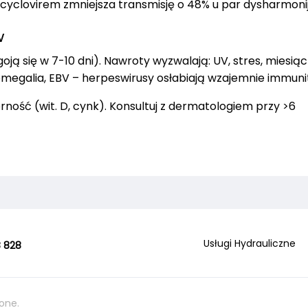
acyclovirem zmniejsza transmisję o 48% u par dysharmoni
w
ją się w 7-10 dni). Nawroty wyzwalają: UV, stres, miesiąc
omegalia, EBV – herpeswirusy osłabiają wzajemnie immuni
orność (wit. D, cynk). Konsultuj z dermatologiem przy >6
Usługi Hydrauliczne
 828
one.