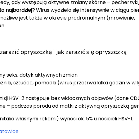
edy, gdy występują aktywne zmiany skórne – pęcherzyki
a najbardziej?
Wirus wydziela się intensywnie w ciągu pi
e możliwe jest także w okresie prodromalnym (mrowienie,
an.
zarazić opryszczką i jak zarazić się opryszczką
lny seks, dotyk aktywnych zmian.
czniki, sztućce, pomadki (wirus przetrwa kilka godzin w w
smisji HSV-2 następuje bez widocznych objawów (dane CD
ażne – podczas porodu od matki z aktywną opryszczką gen
nitalia własnymi rękami) wynosi ok. 5% u nosicieli HSV-1.
Katowice