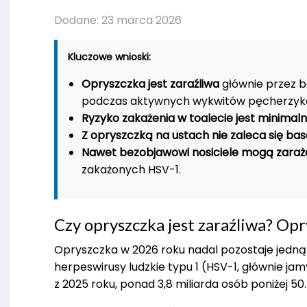
Dodane: 23 marca 2026
Kluczowe wnioski:
Opryszczka jest zaraźliwa
głównie przez b
podczas aktywnych wykwitów pęcherzyk
Ryzyko zakażenia w toalecie jest minimal
Z opryszczką na ustach nie zaleca się ba
Nawet bezobjawowi nosiciele mogą zaraż
zakażonych HSV-1.
Czy opryszczka jest zaraźliwa? Opr
Opryszczka w 2026 roku nadal pozostaje jedną z
herpeswirusy ludzkie typu 1 (HSV-1, głównie ja
z 2025 roku, ponad 3,8 miliarda osób poniżej 50