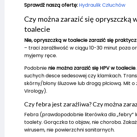
Sprawdź naszą ofertę:
Hydraulik Człuchów
Czy można zarazić się opryszczką 
toalecie
Nie, opryszczką w toalecie zarazić się praktyc
– traci zaraźliwość w ciągu 10-30 minut poza o
myjemy ręce.
Podobnie
nie można zarazić się HPV w toalecie
suchych desce sedesowej czy klamkach. Trans
skórny/błony śluzowe lub drogą płciową. Mit o 
Virology).
Czy febra jest zaraźliwa? Czy można zara
Febra (prawdopodobnie literówka dla „febry” l
toalety. Gorączka to objaw, nie choroba. Zak
wirusem, nie powierzchni sanitarnych.