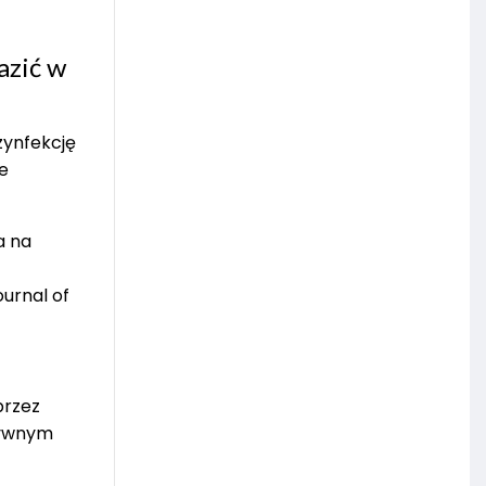
azić w
zynfekcję
le
a na
urnal of
przez
tywnym