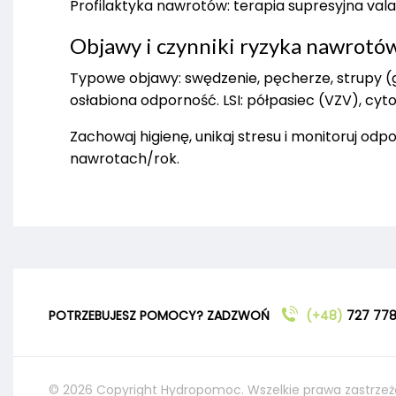
Profilaktyka nawrotów: terapia supresyjna val
Objawy i czynniki ryzyka nawrotó
Typowe objawy: swędzenie, pęcherze, strupy (go
osłabiona odporność. LSI: półpasiec (VZV), cyt
Zachowaj higienę, unikaj stresu i monitoruj odp
nawrotach/rok.
POTRZEBUJESZ POMOCY? ZADZWOŃ
(+48)
727 778
© 2026 Copyright Hydropomoc. Wszelkie prawa zastrzeż