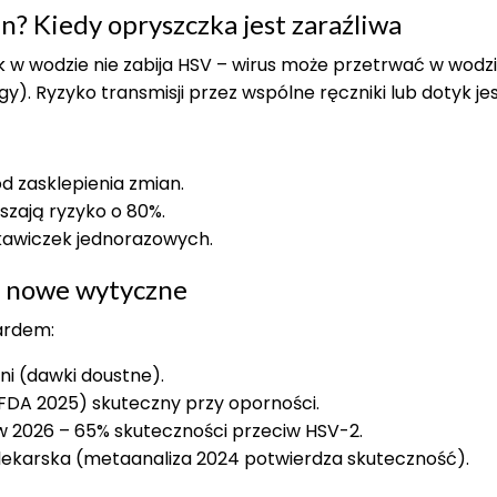
n? Kiedy opryszczka jest zaraźliwa
ek w wodzie nie zabija HSV – wirus może przetrwać w wodz
y). Ryzyko transmisji przez wspólne ręczniki lub dotyk jes
od zasklepienia zmian.
zają ryzyko o 80%.
ękawiczek jednorazowych.
– nowe wytyczne
ardem:
dni (dawki doustne).
ny FDA 2025) skuteczny przy oporności.
I w 2026 – 65% skuteczności przeciw HSV-2.
sa lekarska (metaanaliza 2024 potwierdza skuteczność).