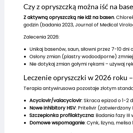
Czy z opryszczką można iść na base
Z aktywną opryszczką nie idź na basen
. Chlor
godzin (badania 2023, Journal of Medical Virolog
Zalecenia 2026:
Unikaj basenów, saun, siłowni przez 7-10 dni 
Osłony zmian (plastry wodoodporne) zmniejs
Nie dotykaj zmian gołymi rękami – używaj r
Leczenie opryszczki w 2026 roku 
Terapia antywirusowa pozostaje złotym stand
Acyclovir/valacyclovir
: Skraca epizod o 1-2 
Nowe inhibitory HSV
: Pritelivir (zatwierdzo
Szczepionka profilaktyczna
: Badania fazy II
Domowe wspomaganie
: Cynk, lizyna, meli