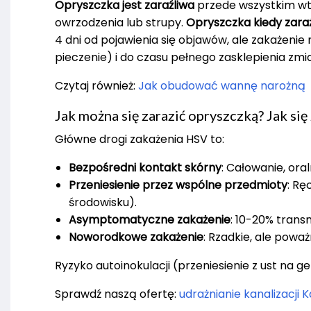
Opryszczka jest zaraźliwa
przede wszystkim wt
owrzodzenia lub strupy.
Opryszczka kiedy zaraż
4 dni od pojawienia się objawów, ale zakażeni
pieczenie) i do czasu pełnego zasklepienia zmi
Czytaj również:
Jak obudować wannę narożną
Jak można się zarazić opryszczką? Jak się 
Główne drogi zakażenia HSV to:
Bezpośredni kontakt skórny
: Całowanie, ora
Przeniesienie przez wspólne przedmioty
: Rę
środowisku).
Asymptomatyczne zakażenie
: 10-20% tran
Noworodkowe zakażenie
: Rzadkie, ale pow
Ryzyko autoinokulacji (przeniesienie z ust na ge
Sprawdź naszą ofertę:
udrażnianie kanalizacji 