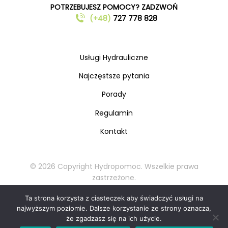
POTRZEBUJESZ POMOCY? ZADZWOŃ
(+48)
727 778 828
Usługi Hydrauliczne
Najczęstsze pytania
Porady
Regulamin
Kontakt
© 2026 Copyright Hydropomoc. Wszelkie prawa
zastrzeżone.
Kopiowanie oraz rozpowszechnianie materiałów
Ta strona korzysta z ciasteczek aby świadczyć usługi na
zabronione.
najwyższym poziomie. Dalsze korzystanie ze strony oznacza,
że zgadzasz się na ich użycie.
Zadzwoń teraz: 727 778 828