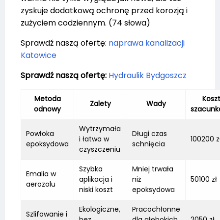
zyskuje dodatkową ochronę przed korozją i
zużyciem codziennym. (74 słowa)
Sprawdź naszą ofertę:
naprawa kanalizacji
Katowice
Sprawdź naszą ofertę:
Hydraulik Bydgoszcz
Metoda
Kosz
Zalety
Wady
odnowy
szacunk
Wytrzymała
Powłoka
Długi czas
i łatwa w
100200 z
epoksydowa
schnięcia
czyszczeniu
Szybka
Mniej trwała
Emalia w
aplikacja i
niż
50100 zł
aerozolu
niski koszt
epoksydowa
Ekologiczne,
Pracochłonne
Szlifowanie i
bez
dla głębokich
2050 zł