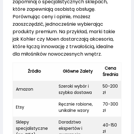
zapominaj o specjalistycznych sklepach,
które zapewniają osobistą obsługę.
Porównując ceny i opinie, możesz
zaoszczędzić, jednocześnie wybierając
produkty premium. Na przykład, marki takie
jak Kohler czy Moen dostarczają akcesoria,
które łączą innowację z trwałością, idealne
dla miłośników nowoczesnych wnętrz.
Cena
Źródło
Główne Zalety
Średnia
Szeroki wybór i
50-200
Amazon
szybka dostawa
zł
Ręcznie robione,
70-300
Etsy
unikalne wzory
zł
Sklepy
Doradztwo
40-150
specjalistyczne
ekspertów i
zł