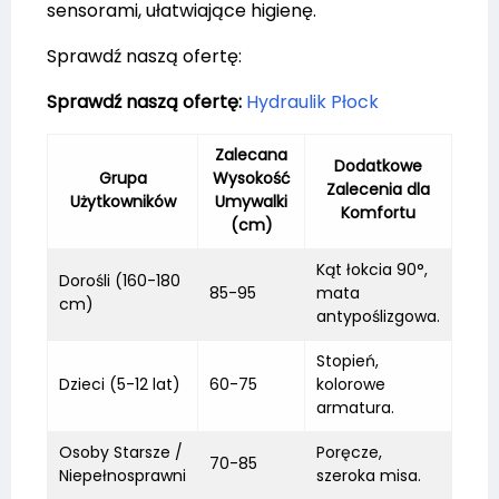
sensorami, ułatwiające higienę.
Sprawdź naszą ofertę:
Sprawdź naszą ofertę:
Hydraulik Płock
Zalecana
Dodatkowe
Grupa
Wysokość
Zalecenia dla
Użytkowników
Umywalki
Komfortu
(cm)
Kąt łokcia 90°,
Dorośli (160-180
85-95
mata
cm)
antypoślizgowa.
Stopień,
Dzieci (5-12 lat)
60-75
kolorowe
armatura.
Osoby Starsze /
Poręcze,
70-85
Niepełnosprawni
szeroka misa.