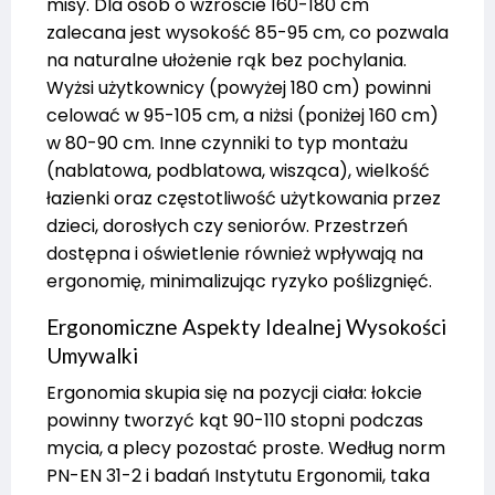
misy. Dla osób o wzroście 160-180 cm
zalecana jest wysokość 85-95 cm, co pozwala
na naturalne ułożenie rąk bez pochylania.
Wyżsi użytkownicy (powyżej 180 cm) powinni
celować w 95-105 cm, a niżsi (poniżej 160 cm)
w 80-90 cm. Inne czynniki to typ montażu
(nablatowa, podblatowa, wisząca), wielkość
łazienki oraz częstotliwość użytkowania przez
dzieci, dorosłych czy seniorów. Przestrzeń
dostępna i oświetlenie również wpływają na
ergonomię, minimalizując ryzyko poślizgnięć.
Ergonomiczne Aspekty Idealnej Wysokości
Umywalki
Ergonomia skupia się na pozycji ciała: łokcie
powinny tworzyć kąt 90-110 stopni podczas
mycia, a plecy pozostać proste. Według norm
PN-EN 31-2 i badań Instytutu Ergonomii, taka