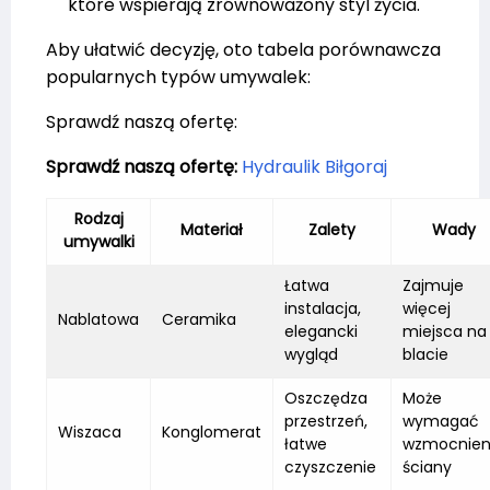
które wspierają zrównoważony styl życia.
Aby ułatwić decyzję, oto tabela porównawcza
popularnych typów umywalek:
Sprawdź naszą ofertę:
Sprawdź naszą ofertę:
Hydraulik Biłgoraj
Rodzaj
Materiał
Zalety
Wady
umywalki
Łatwa
Zajmuje
instalacja,
więcej
Nablatowa
Ceramika
elegancki
miejsca na
wygląd
blacie
Oszczędza
Może
przestrzeń,
wymagać
Wiszaca
Konglomerat
łatwe
wzmocnien
czyszczenie
ściany