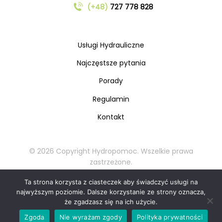
(+48)
727 778 828
Usługi Hydrauliczne
Najczęstsze pytania
Porady
Regulamin
Kontakt
© 2026 Copyright Hydropomoc. Wszelkie prawa
zastrzeżone.
Kopiowanie oraz rozpowszechnianie materiałów
Ta strona korzysta z ciasteczek aby świadczyć usługi na
zabronione.
najwyższym poziomie. Dalsze korzystanie ze strony oznacza,
że zgadzasz się na ich użycie.
Zadzwoń teraz: 727 778 828
📞
Zgoda
Nie wyrażam zgody
Polityka prywatności
Bezpłatna wycena w 30 sekund!