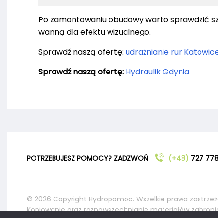
Po zamontowaniu obudowy warto sprawdzić szc
wanną dla efektu wizualnego.
Sprawdź naszą ofertę:
udrażnianie rur Katowic
Sprawdź naszą ofertę:
Hydraulik Gdynia
POTRZEBUJESZ POMOCY? ZADZWOŃ
(+48)
727 778
© 2026 Copyright Hydropomoc. Wszelkie prawa zastrzeż
Kopiowanie oraz rozpowszechnianie materiałów zabroni