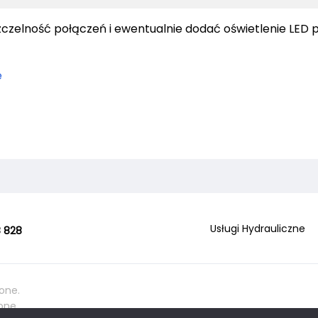
zelność połączeń i ewentualnie dodać oświetlenie LED 
e
Usługi Hydrauliczne
 828
one.
one.