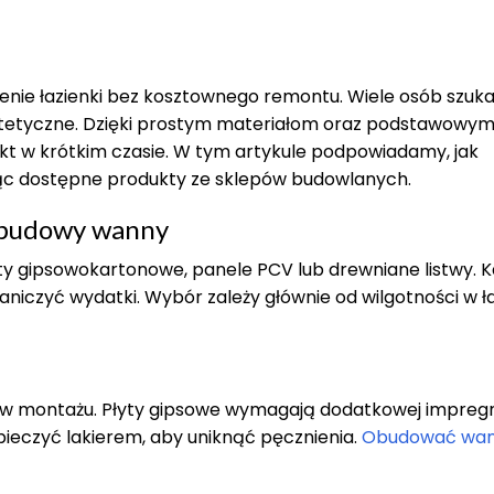
ie łazienki bez kosztownego remontu. Wiele osób szuka
estetyczne. Dzięki prostym materiałom oraz podstawowy
t w krótkim czasie. W tym artykule podpowiadamy, jak
c dostępne produkty ze sklepów budowlanych.
 obudowy wanny
ty gipsowokartonowe, panele PCV lub drewniane listwy. K
aniczyć wydatki. Wybór zależy głównie od wilgotności w ł
e w montażu. Płyty gipsowe wymagają dodatkowej impregna
ieczyć lakierem, aby uniknąć pęcznienia.
Obudować wa