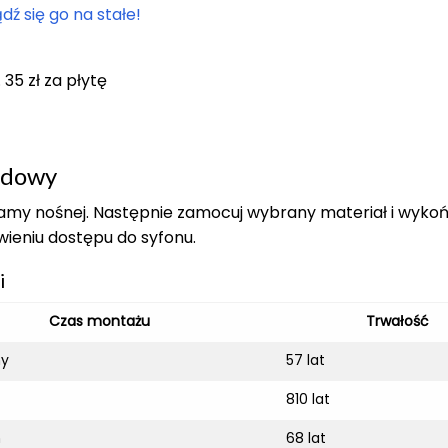
ź się go na stałe!
5 zł za płytę
udowy
ramy nośnej. Następnie zamocuj wybrany materiał i wyko
wieniu dostępu do syfonu.
i
Czas montażu
Trwałość
ny
57 lat
810 lat
n
68 lat