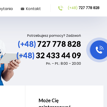
(+48)
727 778 828
pytania
Kontakt
Potrzebujesz pomocy? Zadzwoń
(+48)
727 778 828
(+48)
32 433 44 09
Pn. – Pt.: 8:00 – 20:00
Może Cię