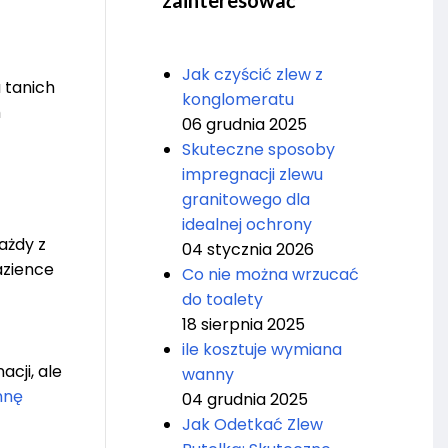
zainteresować
Jak czyścić zlew z
 tanich
konglomeratu
m
06 grudnia 2025
Skuteczne sposoby
impregnacji zlewu
granitowego dla
idealnej ochrony
ażdy z
04 stycznia 2026
azience
Co nie można wrzucać
do toalety
18 sierpnia 2025
ile kosztuje wymiana
cji, ale
wanny
nnę
04 grudnia 2025
Jak Odetkać Zlew