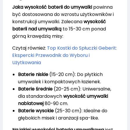
Jaka wysokość baterii do umywalki
powinna
być dostosowana do wzrostu użytkowników i
konstrukcji umywalki. Zalecana
wysokość
baterii nad umywalką
to 15-30 cm ponad
górną krawędzią misy:
Czytaj również:
Top Kostki do Spłuczki Geberit:
Ekspercki Przewodnik do Wyboru i
Użytkowania
Baterie niskie
(15-20 cm): Do płytkich
umywalek i kompaktowych łazienek.
Baterie średnie
(20-25 cm): Uniwersalne,
dla standardowych
wysokość umywalki
nablatowej
80-90 cm.
Baterie wysokie
(25-30 cm): Idealne do
głębokich misek i aranżacji spa-like.
Na jakiej wysokości bateria umywalkowa
jest