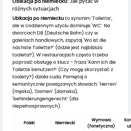
Ubikacja po niemiecku
: Jak pytać w
różnych sytuacjach
Ubikacja po niemiecku
to synonim 'Toilette’,
ale w codziennym użyciu dominuje 'WC’. Na
dworcach DB (Deutsche Bahn) czy w
galeriach handlowych, zapytaj 'Wo ist die
nächste Toilette?’ (Gdzie jest najbliższa
toaleta?). W restauracjach często trzeba
poprosić obsługę o klucz – fraza 'Kann ich die
Toilette benutzen?’ (Czy mogę skorzystać z
toalety?) działa cuda. Pamiętaj o
semantycznie powiązanych słowach: 'Herren’
(męska), 'Damen’ (damska),
'behinderungengerecht’ (dla
niepełnosprawnych).
Wymowa
Kon
Polski
Niemiecki
(fonetyczna)
u