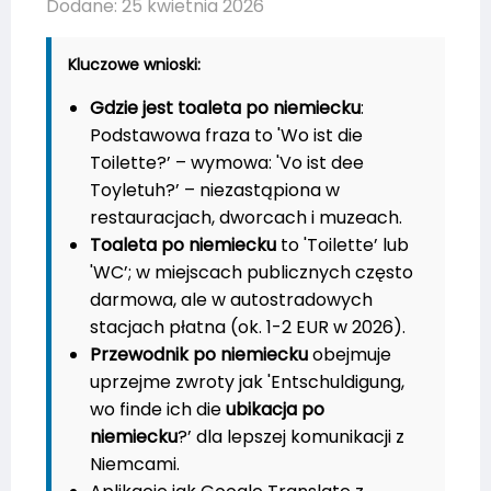
Dodane: 25 kwietnia 2026
Kluczowe wnioski:
Gdzie jest toaleta po niemiecku
:
Podstawowa fraza to 'Wo ist die
Toilette?’ – wymowa: 'Vo ist dee
Toyletuh?’ – niezastąpiona w
restauracjach, dworcach i muzeach.
Toaleta po niemiecku
to 'Toilette’ lub
'WC’; w miejscach publicznych często
darmowa, ale w autostradowych
stacjach płatna (ok. 1-2 EUR w 2026).
Przewodnik po niemiecku
obejmuje
uprzejme zwroty jak 'Entschuldigung,
wo finde ich die
ubikacja po
niemiecku
?’ dla lepszej komunikacji z
Niemcami.