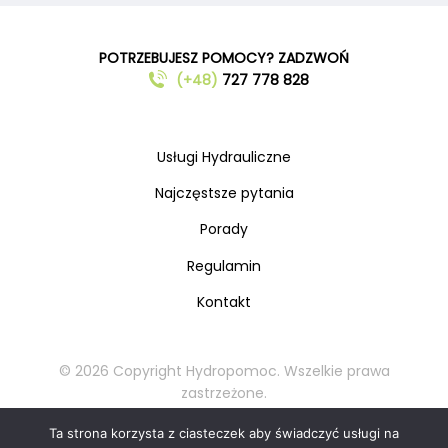
POTRZEBUJESZ POMOCY? ZADZWOŃ
(+48)
727 778 828
Usługi Hydrauliczne
Najczęstsze pytania
Porady
Regulamin
Kontakt
© 2026 Copyright Hydropomoc. Wszelkie prawa
zastrzeżone.
Kopiowanie oraz rozpowszechnianie materiałów
Ta strona korzysta z ciasteczek aby świadczyć usługi na
zabronione.