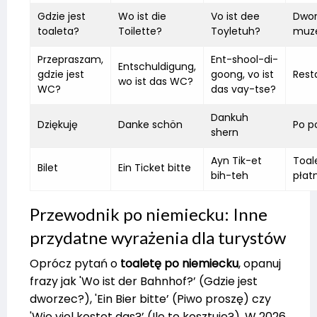
Gdzie jest
Wo ist die
Vo ist dee
Dwor
toaleta?
Toilette?
Toyletuh?
muz
Przepraszam,
Ent-shool-di-
Entschuldigung,
gdzie jest
goong, vo ist
Rest
wo ist das WC?
WC?
das vay-tse?
Dankuh
Dziękuję
Danke schön
Po 
shern
Ayn Tik-et
Toal
Bilet
Ein Ticket bitte
bih-teh
płat
Przewodnik po niemiecku: Inne
przydatne wyrażenia dla turystów
Oprócz pytań o
toaletę po niemiecku
, opanuj
frazy jak 'Wo ist der Bahnhof?’ (Gdzie jest
dworzec?), 'Ein Bier bitte’ (Piwo proszę) czy
'Wie viel kostet das?’ (Ile to kosztuje?). W 2026