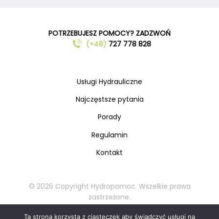
POTRZEBUJESZ POMOCY? ZADZWOŃ
(+48)
727 778 828
Usługi Hydrauliczne
Najczęstsze pytania
Porady
Regulamin
Kontakt
© 2026 Copyright Hydropomoc. Wszelkie prawa
zastrzeżone.
Kopiowanie oraz rozpowszechnianie materiałów
Ta strona korzysta z ciasteczek aby świadczyć usługi na
zabronione.