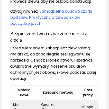
krawędzi zlewu, aby nie osłabić konstrukcji.
Czytaj również:
Samodzielna budowa szafki
pod zlew: Praktyczny przewodnik dla
początkujących
Bezpieczeństwo i oznaczenie miejsca
cięcia
Przed wierceniem zabezpiecz zlew taśmą
malarską, co zapobiegnie ześlizgiwaniu się
narzędzia. Oznacz środek otworu i sprawdź
dwukrotnie wymiary. Noszenie okularów
ochronnych jest obowiązkowe podczas całej
operacji.
Materiał
Czas
Zalecana metoda
zlewu
pracy
Stal
Koronka
1015 min