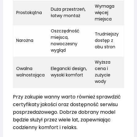
Wymaga
Duża przestrzeń,
Prostokątna
więcej
łatwy montaż
miejsca
Oszczędność
Trudniejszy
miejsca,
Narożna
dostęp z
nowoczesny
obu stron
wygląd
Wyższa
Owalna
Elegancki design,
cena i
wolnostojąca
wysoki komfort
zużycie
wody
Przy zakupie wanny warto również sprawdzić
certyfikaty jakości oraz dostępność serwisu
posprzedażowego. Dobrze dobrany model
będzie służył przez wiele lat, zapewniając
codzienny komfort i relaks.