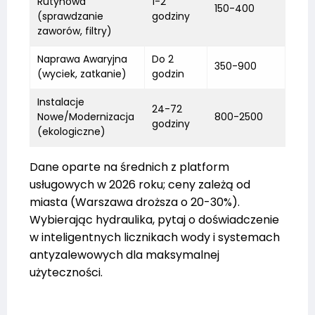
Rutynowa
1-2
150-400
(sprawdzanie
godziny
zaworów, filtry)
Naprawa Awaryjna
Do 2
350-900
(wyciek, zatkanie)
godzin
Instalacje
24-72
Nowe/Modernizacja
800-2500
godziny
(ekologiczne)
Dane oparte na średnich z platform
usługowych w 2026 roku; ceny zależą od
miasta (Warszawa droższa o 20-30%).
Wybierając hydraulika, pytaj o doświadczenie
w inteligentnych licznikach wody i systemach
antyzalewowych dla maksymalnej
użyteczności.