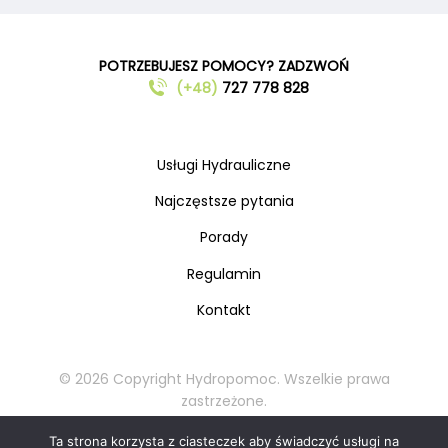
POTRZEBUJESZ POMOCY? ZADZWOŃ
(+48)
727 778 828
Usługi Hydrauliczne
Najczęstsze pytania
Porady
Regulamin
Kontakt
© 2026 Copyright Hydropomoc. Wszelkie prawa
zastrzeżone.
Kopiowanie oraz rozpowszechnianie materiałów
Ta strona korzysta z ciasteczek aby świadczyć usługi na
zabronione.