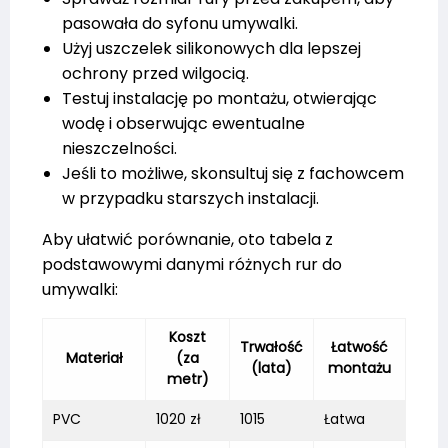
pasowała do syfonu umywalki.
Użyj uszczelek silikonowych dla lepszej
ochrony przed wilgocią.
Testuj instalację po montażu, otwierając
wodę i obserwując ewentualne
nieszczelności.
Jeśli to możliwe, skonsultuj się z fachowcem
w przypadku starszych instalacji.
Aby ułatwić porównanie, oto tabela z
podstawowymi danymi różnych rur do
umywalki:
Koszt
Trwałość
Łatwość
Materiał
(za
(lata)
montażu
metr)
PVC
1020 zł
1015
Łatwa