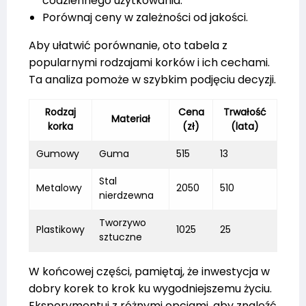
codziennego użytkowania.
Porównaj ceny w zależności od jakości.
Aby ułatwić porównanie, oto tabela z
popularnymi rodzajami korków i ich cechami.
Ta analiza pomoże w szybkim podjęciu decyzji.
Rodzaj
Cena
Trwałość
Materiał
korka
(zł)
(lata)
Gumowy
Guma
515
13
Stal
Metalowy
2050
510
nierdzewna
Tworzywo
Plastikowy
1025
25
sztuczne
W końcowej części, pamiętaj, że inwestycja w
dobry korek to krok ku wygodniejszemu życiu.
Eksperymentuj z różnymi opcjami, aby znaleźć